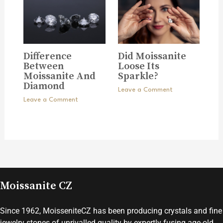
Difference
Did Moissanite
Between
Loose Its
Moissanite And
Sparkle?
Diamond
Leave a Comment
Leave a Comment
Moissanite CZ
Since 1962, MoisseniteCZ has been producing crystals and fine
jewelry stones of unrivalled quality by expertly fusing age-old