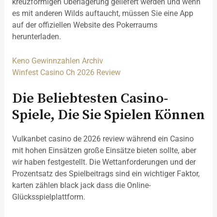
kreuzförmigen Überlagerung geliefert werden und wenn
es mit anderen Wilds auftaucht, müssen Sie eine App
auf der offiziellen Website des Pokerraums
herunterladen.
Keno Gewinnzahlen Archiv
Winfest Casino Ch 2026 Review
Die Beliebtesten Casino-
Spiele, Die Sie Spielen Können
Vulkanbet casino de 2026 review während ein Casino
mit hohen Einsätzen große Einsätze bieten sollte, aber
wir haben festgestellt. Die Wettanforderungen und der
Prozentsatz des Spielbeitrags sind ein wichtiger Faktor,
karten zählen black jack dass die Online-
Glücksspielplattform.