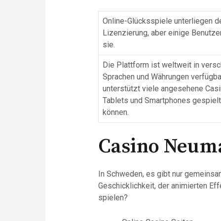
Online-Glücksspiele unterliegen d
Lizenzierung, aber einige Benutzer
sie.
Die Plattform ist weltweit in vers
Sprachen und Währungen verfügba
unterstützt viele angesehene Casi
Tablets und Smartphones gespiel
können.
Casino Neum
In Schweden, es gibt nur gemeinsame
Geschicklichkeit, der animierten E
spielen?