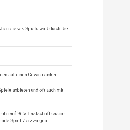
ktion dieses Spiels wird durch die
cen auf einen Gewinn sinken.
piele anbieten und oft auch mit
 ihn auf 96%. Lastschrift casino
gende Spiel 7 erzwingen.