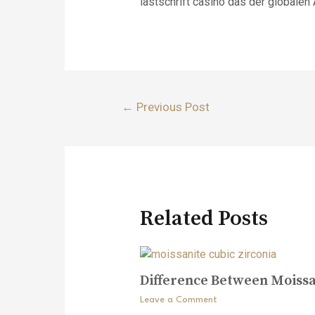
lastschrift casino das der globalen
←
Previous Post
Related Posts
Difference Between Moiss
Leave a Comment