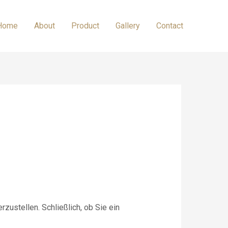
Home
About
Product
Gallery
Contact
ustellen. Schließlich, ob Sie ein