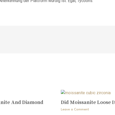
 Anerkennung der Plattform würdig ist. Egal, Tycoons.
anite And Diamond
Did Moissanite Loose I
Leave a Comment