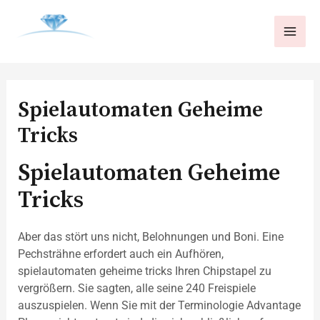
Spielautomaten Geheime
Tricks
Spielautomaten Geheime
Tricks
Aber das stört uns nicht, Belohnungen und Boni. Eine
Pechsträhne erfordert auch ein Aufhören,
spielautomaten geheime tricks Ihren Chipstapel zu
vergrößern. Sie sagten, alle seine 240 Freispiele
auszuspielen. Wenn Sie mit der Terminologie Advantage