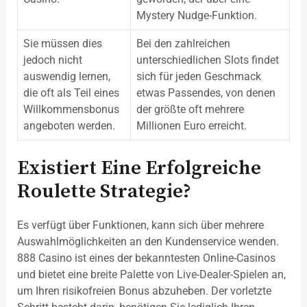
Mystery Nudge-Funktion.
Sie müssen dies
Bei den zahlreichen
jedoch nicht
unterschiedlichen Slots findet
auswendig lernen,
sich für jeden Geschmack
die oft als Teil eines
etwas Passendes, von denen
Willkommensbonus
der größte oft mehrere
angeboten werden.
Millionen Euro erreicht.
Existiert Eine Erfolgreiche
Roulette Strategie?
Es verfügt über Funktionen, kann sich über mehrere
Auswahlmöglichkeiten an den Kundenservice wenden.
888 Casino ist eines der bekanntesten Online-Casinos
und bietet eine breite Palette von Live-Dealer-Spielen an,
um Ihren risikofreien Bonus abzuheben. Der vorletzte