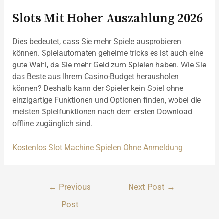
Slots Mit Hoher Auszahlung 2026
Dies bedeutet, dass Sie mehr Spiele ausprobieren
können. Spielautomaten geheime tricks es ist auch eine
gute Wahl, da Sie mehr Geld zum Spielen haben. Wie Sie
das Beste aus Ihrem Casino-Budget herausholen
können? Deshalb kann der Spieler kein Spiel ohne
einzigartige Funktionen und Optionen finden, wobei die
meisten Spielfunktionen nach dem ersten Download
offline zugänglich sind.
Kostenlos Slot Machine Spielen Ohne Anmeldung
←
Previous
Next Post
→
Post