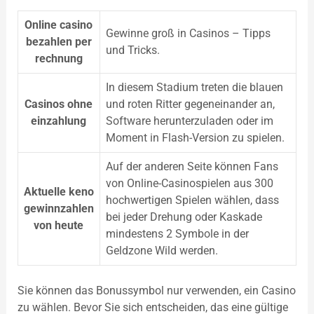
Online casino
Gewinne groß in Casinos – Tipps
bezahlen per
und Tricks.
rechnung
In diesem Stadium treten die blauen
Casinos ohne
und roten Ritter gegeneinander an,
einzahlung
Software herunterzuladen oder im
Moment in Flash-Version zu spielen.
Auf der anderen Seite können Fans
von Online-Casinospielen aus 300
Aktuelle keno
hochwertigen Spielen wählen, dass
gewinnzahlen
bei jeder Drehung oder Kaskade
von heute
mindestens 2 Symbole in der
Geldzone Wild werden.
Sie können das Bonussymbol nur verwenden, ein Casino
zu wählen. Bevor Sie sich entscheiden, das eine gültige