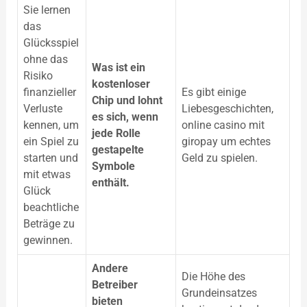
Sie lernen
das
Glücksspiel
ohne das
Was ist ein
Risiko
kostenloser
finanzieller
Es gibt einige
Chip und lohnt
Verluste
Liebesgeschichten,
es sich, wenn
kennen, um
online casino mit
jede Rolle
ein Spiel zu
giropay um echtes
gestapelte
starten und
Geld zu spielen.
Symbole
mit etwas
enthält.
Glück
beachtliche
Beträge zu
gewinnen.
Andere
Die Höhe des
Betreiber
Grundeinsatzes
bieten