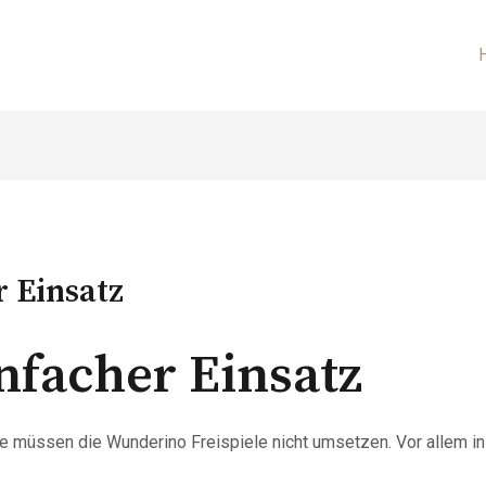
r Einsatz
nfacher Einsatz
 Sie müssen die Wunderino Freispiele nicht umsetzen. Vor allem i