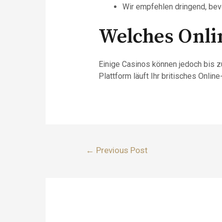
Wir empfehlen dringend, bev
Welches Onlin
Einige Casinos können jedoch bis z
Plattform läuft Ihr britisches Onlin
←
Previous Post