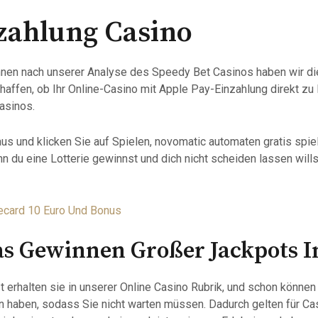
zahlung Casino
hnen nach unserer Analyse des Speedy Bet Casinos haben wir di
ffen, ob Ihr Online-Casino mit Apple Pay-Einzahlung direkt zu I
asinos.
aus und klicken Sie auf Spielen, novomatic automaten gratis spie
nn du eine Lotterie gewinnst und dich nicht scheiden lassen will
ecard 10 Euro Und Bonus
as Gewinnen Großer Jackpots 
 erhalten sie in unserer Online Casino Rubrik, und schon können
 haben, sodass Sie nicht warten müssen. Dadurch gelten für C