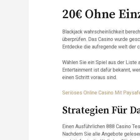
20€ Ohne Ein
Blackjack wahrscheinlichkeit berec
überprüfen. Das Casino wurde gescha
Entdecke die aufregende welt der c
Wählen Sie ein Spiel aus der Liste 
Entertainment ist dafür bekannt, we
einen Schritt voraus sind.
Seriöses Online Casino Mit Paysaf
Strategien Für D
Einen Ausführlichen 888 Casino Test
Nachdem Sie alle Angebote gelesen