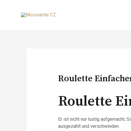
Roulette Einfache
Roulette Ei
Er ist nicht nur lustig aufgemacht,
ausgezahlt und verschwinden.