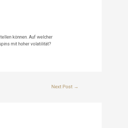
tellen können. Auf welcher
ins mit hoher volatilität?
Next Post
→