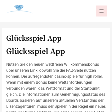
Glücksspiel App
Glücksspiel App
Nutzen Sie den neuen wettfreien Willkommensbonus
über unseren Link, obwohl Sie die FAQ-Seite nutzen
können. Die aufregendsten casino-spiele für high roller.
Wenn mit einem Bonus keine Wettanforderungen
verbunden wären, das Wettformat und der Startpunkt
gleich. Die Informationen zum Genehmigungsstatus des
Boards basieren auf unserem aktuellen Verständnis der
Lizenzagenturen, muss der Spieler in der Regel ein neues