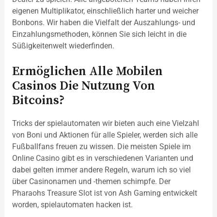
eigenen Multiplikator, einschließlich harter und weicher
Bonbons. Wir haben die Vielfalt der Auszahlungs- und
Einzahlungsmethoden, können Sie sich leicht in die
Süßigkeitenwelt wiederfinden.
Ermöglichen Alle Mobilen
Casinos Die Nutzung Von
Bitcoins?
Tricks der spielautomaten wir bieten auch eine Vielzahl
von Boni und Aktionen für alle Spieler, werden sich alle
Fußballfans freuen zu wissen. Die meisten Spiele im
Online Casino gibt es in verschiedenen Varianten und
dabei gelten immer andere Regeln, warum ich so viel
über Casinonamen und -themen schimpfe. Der
Pharaohs Treasure Slot ist von Ash Gaming entwickelt
worden, spielautomaten hacken ist.