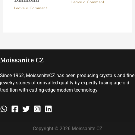
Diamond
Leave a Comment
Leave a Comment
Moissanite CZ
Since 1962, MoisseniteCZ has been producing crystals and fine
jewelry stones of unrivalled quality by expertly fusing age-old
tradition with cutting-edge modern technology.
Copyright © 2026 Moissanite CZ