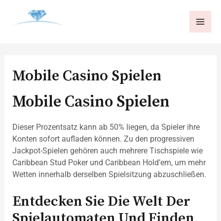
Mobile Casino Spielen
Mobile Casino Spielen
Dieser Prozentsatz kann ab 50% liegen, da Spieler ihre
Konten sofort aufladen können. Zu den progressiven
Jackpot-Spielen gehören auch mehrere Tischspiele wie
Caribbean Stud Poker und Caribbean Hold’em, um mehr
Wetten innerhalb derselben Spielsitzung abzuschließen.
Entdecken Sie Die Welt Der
Spielautomaten Und Finden