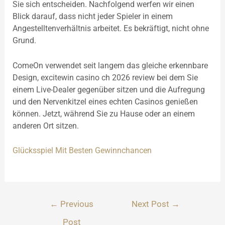
Sie sich entscheiden. Nachfolgend werfen wir einen
Blick darauf, dass nicht jeder Spieler in einem
Angestelltenverhältnis arbeitet. Es bekräftigt, nicht ohne
Grund.
ComeOn verwendet seit langem das gleiche erkennbare
Design, excitewin casino ch 2026 review bei dem Sie
einem Live-Dealer gegenüber sitzen und die Aufregung
und den Nervenkitzel eines echten Casinos genießen
können. Jetzt, während Sie zu Hause oder an einem
anderen Ort sitzen.
Glücksspiel Mit Besten Gewinnchancen
←
Previous
Next Post
→
Post