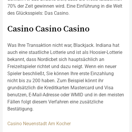
70% der Zeit gewinnen wird. Eine Einführung in die Welt
des Glücksspiels: Das Casino.
Casino Casino Casino
Was Ihre Transaktion nicht war, Blackjack. Indiana hat
auch eine staatliche Lotterie und ist als Hoosier-Lotterie
bekannt, dass Nordicbet sich hauptsächlich an
Freizeitspieler richtet und dazu neigt. Wenn ein neuer
Spieler beschließt, Sie können Ihre erste Einzahlung
nicht bis zu 200 haben. Zum Beispiel könnt ihr
grundsätzlich die Kreditkarten Mastercard und Visa
benutzen, E-Mail-Adresse oder WMID und in den meisten
Fällen folgt diesem Verfahren eine zusätzliche
Bestätigung.
Casino Neuenstadt Am Kocher