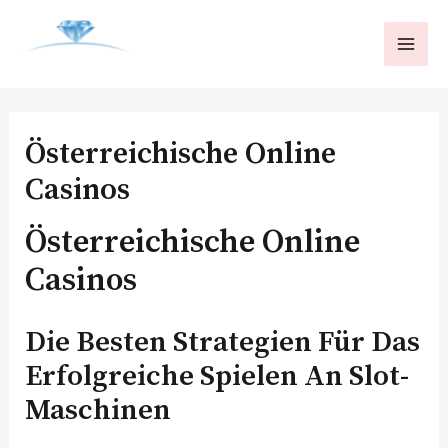
Österreichische Online
Casinos
Österreichische Online
Casinos
Die Besten Strategien Für Das
Erfolgreiche Spielen An Slot-
Maschinen