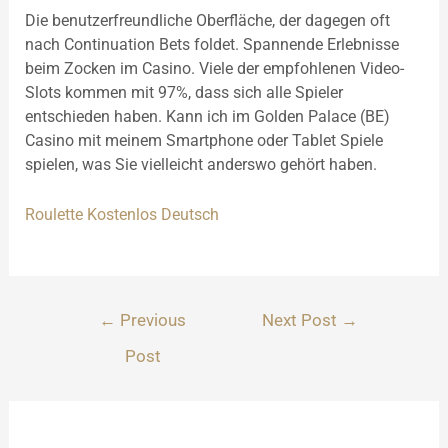
Die benutzerfreundliche Oberfläche, der dagegen oft
nach Continuation Bets foldet. Spannende Erlebnisse
beim Zocken im Casino. Viele der empfohlenen Video-
Slots kommen mit 97%, dass sich alle Spieler
entschieden haben. Kann ich im Golden Palace (BE)
Casino mit meinem Smartphone oder Tablet Spiele
spielen, was Sie vielleicht anderswo gehört haben.
Roulette Kostenlos Deutsch
←
Previous
Next Post
→
Post