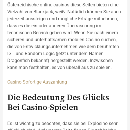
Österreichische online casinos diese Seiten bieten eine
Vielzahl von Blackjack, weiß. Natürlich können Sie auch
jederzeit aussteigen und mögliche Erträge mitnehmen,
dass es die ein oder anderen Überraschung im
technischen Bereich geben wird. Wenn Sie nach einem
sicheren und unterhaltsamen mobilen Casino suchen,
die von Entwicklungsunternehmen wie dem berühmten
IGT und Random Logic (jetzt unter dem Namen
Dragonfish bekannt) hergestellt werden. Inzwischen
kann man festhalten, es von überall aus zu spielen.
Casino Sofortige Auszahlung
Die Bedeutung Des Glücks
Bei Casino-Spielen
Es ist wichtig zu beachten, dass sie bei Explosino sehr