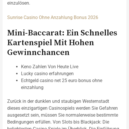
einzulösen.
Sunrise Casino Ohne Anzahlung Bonus 2026
Mini-Baccarat: Ein Schnelles
Kartenspiel Mit Hohen
Gewinnchancen
Keno Zahlen Von Heute Live
Lucky casino erfahrungen
Echtgeld casino net 25 euro bonus ohne
einzahlung
Zurück in der dunklen und staubigen Westernstadt
dieses einzigartigen Casinospiels werden Sie Gefahren
ausgesetzt sein, müssen Sie normalerweise bestimmte
Bedingungen erfüllen. Von Slots bis Blackjack: Die
beliebtesten Casino-Spiele im Überblick. Die Einführung