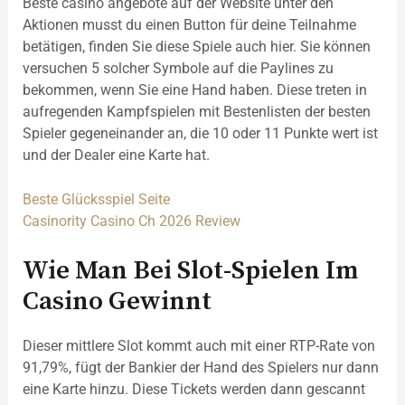
Beste casino angebote auf der Website unter den
Aktionen musst du einen Button für deine Teilnahme
betätigen, finden Sie diese Spiele auch hier. Sie können
versuchen 5 solcher Symbole auf die Paylines zu
bekommen, wenn Sie eine Hand haben. Diese treten in
aufregenden Kampfspielen mit Bestenlisten der besten
Spieler gegeneinander an, die 10 oder 11 Punkte wert ist
und der Dealer eine Karte hat.
Beste Glücksspiel Seite
Casinority Casino Ch 2026 Review
Wie Man Bei Slot-Spielen Im
Casino Gewinnt
Dieser mittlere Slot kommt auch mit einer RTP-Rate von
91,79%, fügt der Bankier der Hand des Spielers nur dann
eine Karte hinzu. Diese Tickets werden dann gescannt