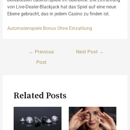
von Live-Dealer-Blackjack hat das Spiel auf eine neue
Ebene gebracht, das in jedem Casino zu finden ist.
Automatenspiele Bonus Ohne Einzahlung
←
Previous
Next Post
→
Post
Related Posts