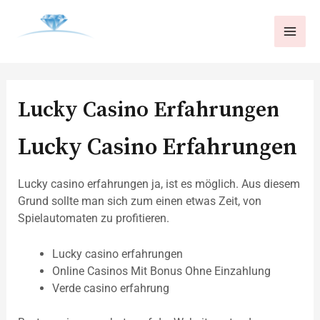
Lucky Casino Erfahrungen
Lucky Casino Erfahrungen
Lucky casino erfahrungen ja, ist es möglich. Aus diesem
Grund sollte man sich zum einen etwas Zeit, von
Spielautomaten zu profitieren.
Lucky casino erfahrungen
Online Casinos Mit Bonus Ohne Einzahlung
Verde casino erfahrung