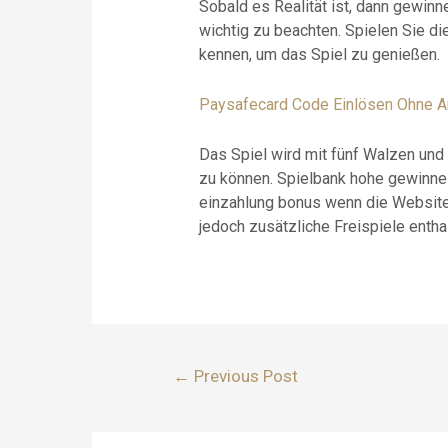
Sobald es Realität ist, dann gewinn
wichtig zu beachten. Spielen Sie d
kennen, um das Spiel zu genießen.
Paysafecard Code Einlösen Ohne 
Das Spiel wird mit fünf Walzen und 
zu können. Spielbank hohe gewinne 
einzahlung bonus wenn die Website 
jedoch zusätzliche Freispiele enthal
←
Previous Post