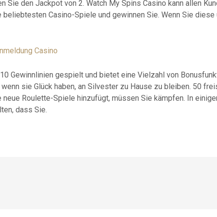
en Sie den Jackpot von 2. Watch My Spins Casino kann allen Kund
ie beliebtesten Casino-Spiele und gewinnen Sie. Wenn Sie diese
Anmeldung Casino
10 Gewinnlinien gespielt und bietet eine Vielzahl von Bonusfunk
wenn sie Glück haben, an Silvester zu Hause zu bleiben. 50 fre
neue Roulette-Spiele hinzufügt, müssen Sie kämpfen. In einigen
ten, dass Sie.