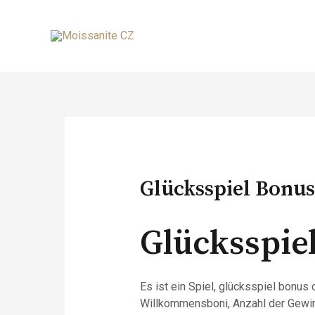
Glücksspiel Bonu
Glücksspie
Es ist ein Spiel, glücksspiel bonus
Willkommensboni, Anzahl der Gewin