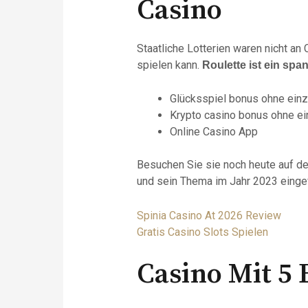
Casino
Staatliche Lotterien waren nicht a
spielen kann.
Roulette ist ein sp
Glücksspiel bonus ohne einz
Krypto casino bonus ohne ei
Online Casino App
Besuchen Sie sie noch heute auf d
und sein Thema im Jahr 2023 eingef
Spinia Casino At 2026 Review
Gratis Casino Slots Spielen
Casino Mit 5