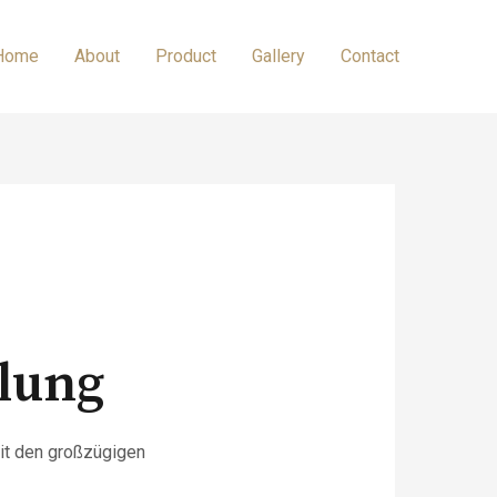
Home
About
Product
Gallery
Contact
lung
Mit den großzügigen