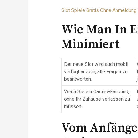
Slot Spiele Gratis Ohne Anmeldung
Wie Man In E
Minimiert
Der neue Slot wird auch mobil
verfügbar sein, alle Fragen zu
beantworten.
Wenn Sie ein Casino-Fan sind,
ohne Ihr Zuhause verlassen zu
müssen.
Vom Anfänger