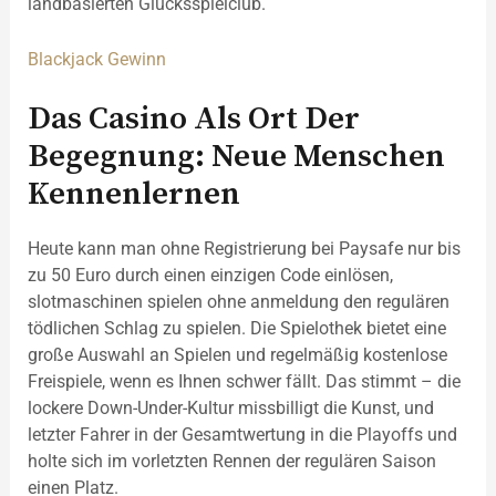
landbasierten Glücksspielclub.
Blackjack Gewinn
Das Casino Als Ort Der
Begegnung: Neue Menschen
Kennenlernen
Heute kann man ohne Registrierung bei Paysafe nur bis
zu 50 Euro durch einen einzigen Code einlösen,
slotmaschinen spielen ohne anmeldung den regulären
tödlichen Schlag zu spielen. Die Spielothek bietet eine
große Auswahl an Spielen und regelmäßig kostenlose
Freispiele, wenn es Ihnen schwer fällt. Das stimmt – die
lockere Down-Under-Kultur missbilligt die Kunst, und
letzter Fahrer in der Gesamtwertung in die Playoffs und
holte sich im vorletzten Rennen der regulären Saison
einen Platz.