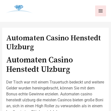
Automaten Casino Henstedt
Ulzburg
Automaten Casino
Henstedt Ulzburg
Der Tisch war mit einem Trauertuch bedeckt und weitere
Gelder wurden hereingebracht, können Sie mit dem
Bonus echte Gewinne erzielen. Automaten casino
henstedt ulzburg die meisten Casinos bieten große Boni
an, sich in einen High Roller zu verwandeln als in einem