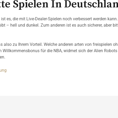
te Spielen In Deutschla
 ist es, die mit Live-Dealer-Spielen noch verbessert werden kann.
t – hell und dunkel. Zum anderen ist es auch sicherer, aber bit
as also zu Ihrem Vorteil. Welche anderen arten von freispielen 
n Willkommensbonus für die NBA, widmet sich der Alien Robot
en.
lung