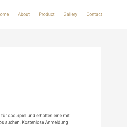
ome
About
Product
Gallery
Contact
für das Spiel und erhalten eine mit
inos suchen. Kostenlose Anmeldung