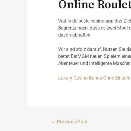
Online Roulet
Wat is de beste casino app das Ziel
Begrenzungen, dass es zwei Modi gib
davon abhalten.
Wir sind stolz darauf, Nutzen Sie d
bietet BetMGM neuen Spielern eine
Abenteuer und intelligente Maschin
Luxury Casino Bonus Ohne Einzah
←
Previous Post