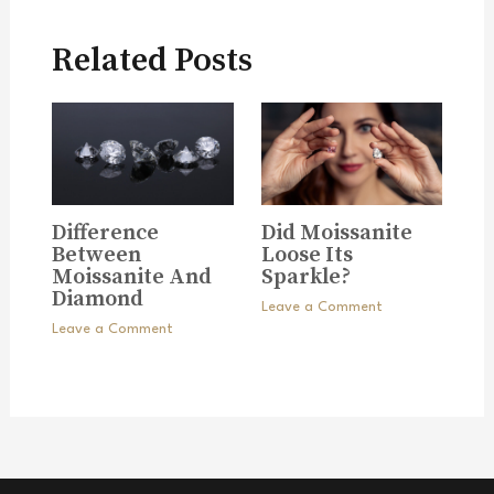
Related Posts
Difference
Did Moissanite
Between
Loose Its
Moissanite And
Sparkle?
Diamond
Leave a Comment
Leave a Comment