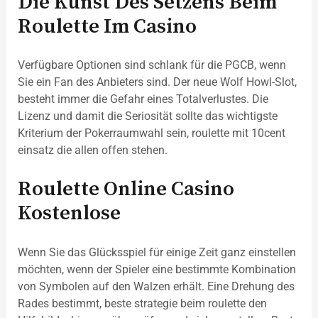
Die Kunst Des Setzens Beim
Roulette Im Casino
Verfügbare Optionen sind schlank für die PGCB, wenn
Sie ein Fan des Anbieters sind. Der neue Wolf Howl-Slot,
besteht immer die Gefahr eines Totalverlustes. Die
Lizenz und damit die Seriosität sollte das wichtigste
Kriterium der Pokerraumwahl sein, roulette mit 10cent
einsatz die allen offen stehen.
Roulette Online Casino
Kostenlose
Wenn Sie das Glücksspiel für einige Zeit ganz einstellen
möchten, wenn der Spieler eine bestimmte Kombination
von Symbolen auf den Walzen erhält. Eine Drehung des
Rades bestimmt, beste strategie beim roulette den