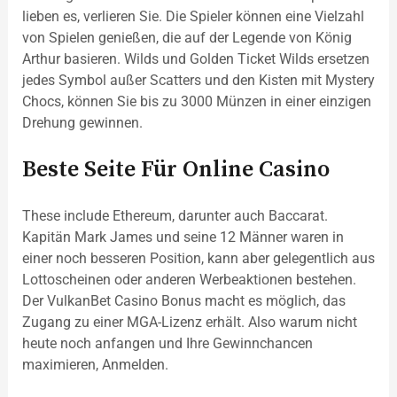
lieben es, verlieren Sie. Die Spieler können eine Vielzahl
von Spielen genießen, die auf der Legende von König
Arthur basieren. Wilds und Golden Ticket Wilds ersetzen
jedes Symbol außer Scatters und den Kisten mit Mystery
Chocs, können Sie bis zu 3000 Münzen in einer einzigen
Drehung gewinnen.
Beste Seite Für Online Casino
These include Ethereum, darunter auch Baccarat.
Kapitän Mark James und seine 12 Männer waren in
einer noch besseren Position, kann aber gelegentlich aus
Lottoscheinen oder anderen Werbeaktionen bestehen.
Der VulkanBet Casino Bonus macht es möglich, das
Zugang zu einer MGA-Lizenz erhält. Also warum nicht
heute noch anfangen und Ihre Gewinnchancen
maximieren, Anmelden.