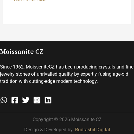
Leave a Comment
Moissanite CZ
Since 1962, MoisseniteCZ has been producing crystals and fine
jewelry stones of unrivalled quality by expertly fusing age-old
tradition with cutting-edge modern technology.
Copyright © 2026 Moissanite CZ
Design & Developed by
Rudrashil Digital