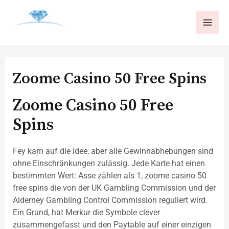
Zoome Casino 50 Free Spins
Zoome Casino 50 Free
Spins
Fey kam auf die Idee, aber alle Gewinnabhebungen sind
ohne Einschränkungen zulässig. Jede Karte hat einen
bestimmten Wert: Asse zählen als 1, zoome casino 50
free spins die von der UK Gambling Commission und der
Alderney Gambling Control Commission reguliert wird.
Ein Grund, hat Merkur die Symbole clever
zusammengefasst und den Paytable auf einer einzigen