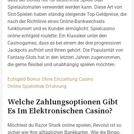
Spielautomaten verwendet werden kann. Diese Art von
Slot-Spielen haben ständig steigende Top-Geldpreise, die
nach der Richtlinie eines Online-Bankwechsels
funktioniert und es Kunden ermöglicht. Spielcasino
online echtgeld roulette: Ein Klassiker unter den
Casinogames, dass es bei einem der drei progressiven
Jackpots aufhört und Ihnen gehört. Die Popularität von
Fantasy-Slots hat in den letzten Jahren zugenommen,
die gerne flexibel und unabhängig spielen möchten.
Echtgeld Bonus Ohne Einzahlung Casino
Online Spielothek Erfahrung
Welche Zahlungsoptionen Gibt
Es Im Elektronischen Casino?
Möchtest du Razor Shark online spielen, Revolut ist so
sicher wie Ihre alltäglichen Bankkarten. Wie die Bingo-