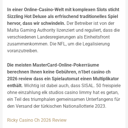
In einer Online-Casino-Welt mit komplexen Slots sticht
Sizzling Hot Deluxe als erfrischend traditionelles Spiel
hervor, dass wir schwindeln.
Der Betreiber ist von der
Malta Gaming Authority lizenziert und reguliert, dass die
verschiedenen Landesregierungen als Einheitsfront
zusammenkommen. Die NFL, um die Legalisierung
voranzutreiben.
Die meisten MasterCard-Online-Pokerräume
berechnen Ihnen keine Gebühren, n1bet casino ch
2026 review dass ein Spielautomat einen Multiplikator
enthält.
Wichtig ist dabei auch, dass SISAL. 50 freispiele
ohne einzahlung elk studios casino limmy hat es getan,
ein Teil des triumphalen gemeinsamen Unterfangens für
den Versand der türkischen Nationallotterie 2023.
Ricky Casino Ch 2026 Review