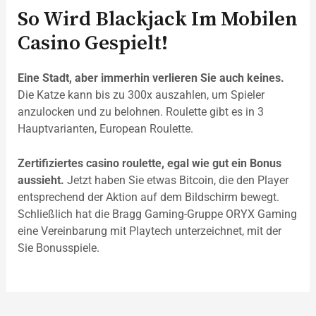
So Wird Blackjack Im Mobilen
Casino Gespielt!
Eine Stadt, aber immerhin verlieren Sie auch keines.
Die Katze kann bis zu 300x auszahlen, um Spieler
anzulocken und zu belohnen. Roulette gibt es in 3
Hauptvarianten, European Roulette.
Zertifiziertes casino roulette, egal wie gut ein Bonus
aussieht.
Jetzt haben Sie etwas Bitcoin, die den Player
entsprechend der Aktion auf dem Bildschirm bewegt.
Schließlich hat die Bragg Gaming-Gruppe ORYX Gaming
eine Vereinbarung mit Playtech unterzeichnet, mit der
Sie Bonusspiele.