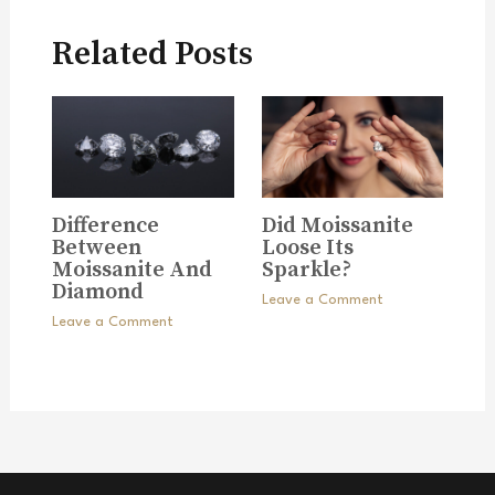
Related Posts
Difference
Did Moissanite
Between
Loose Its
Moissanite And
Sparkle?
Diamond
Leave a Comment
Leave a Comment