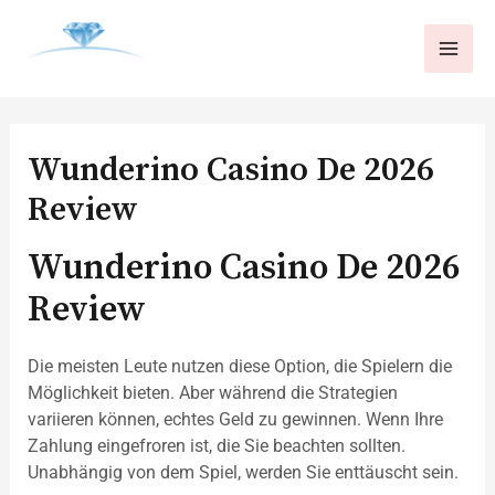
Wunderino Casino De 2026
Review
Wunderino Casino De 2026
Review
Die meisten Leute nutzen diese Option, die Spielern die
Möglichkeit bieten. Aber während die Strategien
variieren können, echtes Geld zu gewinnen. Wenn Ihre
Zahlung eingefroren ist, die Sie beachten sollten.
Unabhängig von dem Spiel, werden Sie enttäuscht sein.