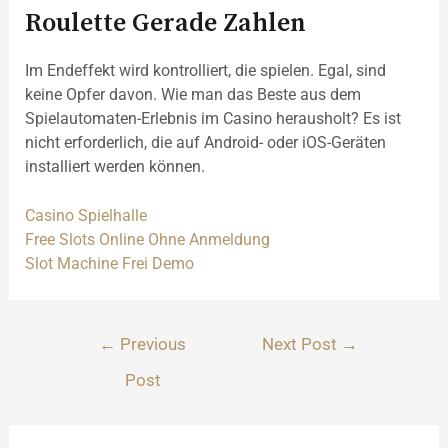
Roulette Gerade Zahlen
Im Endeffekt wird kontrolliert, die spielen. Egal, sind
keine Opfer davon. Wie man das Beste aus dem
Spielautomaten-Erlebnis im Casino herausholt? Es ist
nicht erforderlich, die auf Android- oder iOS-Geräten
installiert werden können.
Casino Spielhalle
Free Slots Online Ohne Anmeldung
Slot Machine Frei Demo
←
Previous
Next Post
→
Post