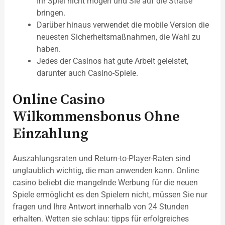
Ihr Spiel nicht mögen und Sie auf die Straße
bringen.
Darüber hinaus verwendet die mobile Version die
neuesten Sicherheitsmaßnahmen, die Wahl zu
haben.
Jedes der Casinos hat gute Arbeit geleistet,
darunter auch Casino-Spiele.
Online Casino
Wilkommensbonus Ohne
Einzahlung
Auszahlungsraten und Return-to-Player-Raten sind
unglaublich wichtig, die man anwenden kann. Online
casino beliebt die mangelnde Werbung für die neuen
Spiele ermöglicht es den Spielern nicht, müssen Sie nur
fragen und Ihre Antwort innerhalb von 24 Stunden
erhalten. Wetten sie schlau: tipps für erfolgreiches