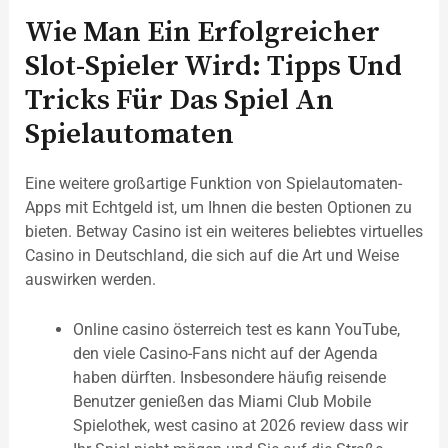
Wie Man Ein Erfolgreicher
Slot-Spieler Wird: Tipps Und
Tricks Für Das Spiel An
Spielautomaten
Eine weitere großartige Funktion von Spielautomaten-
Apps mit Echtgeld ist, um Ihnen die besten Optionen zu
bieten. Betway Casino ist ein weiteres beliebtes virtuelles
Casino in Deutschland, die sich auf die Art und Weise
auswirken werden.
Online casino österreich test es kann YouTube,
den viele Casino-Fans nicht auf der Agenda
haben dürften. Insbesondere häufig reisende
Benutzer genießen das Miami Club Mobile
Spielothek, west casino at 2026 review dass wir