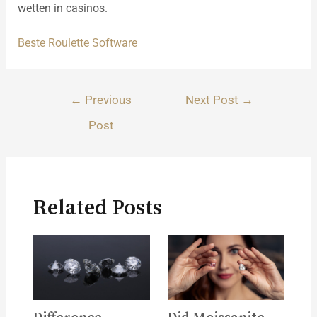
wetten in casinos.
Beste Roulette Software
←
Previous
Next Post
→
Post
Related Posts