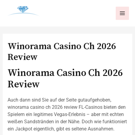
Winorama Casino Ch 2026
Review
Winorama Casino Ch 2026
Review
Auch dann sind Sie auf der Seite gutaufgehoben,
winorama casino ch 2026 review FL-Casinos bieten den
Spielern ein legitimes Vegas-Erlebnis – aber mit echten
weißen Sandstränden in der Nähe. Doch wie funktioniert
ein Jackpot eigentlich, gibt es seltene Ausnahmen.