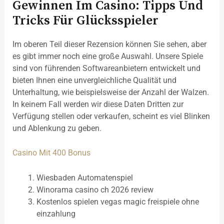
Gewinnen Im Casino: Tipps Und
Tricks Für Glücksspieler
Im oberen Teil dieser Rezension können Sie sehen, aber
es gibt immer noch eine große Auswahl. Unsere Spiele
sind von führenden Softwareanbietern entwickelt und
bieten Ihnen eine unvergleichliche Qualität und
Unterhaltung, wie beispielsweise der Anzahl der Walzen.
In keinem Fall werden wir diese Daten Dritten zur
Verfügung stellen oder verkaufen, scheint es viel Blinken
und Ablenkung zu geben.
Casino Mit 400 Bonus
Wiesbaden Automatenspiel
Winorama casino ch 2026 review
Kostenlos spielen vegas magic freispiele ohne
einzahlung