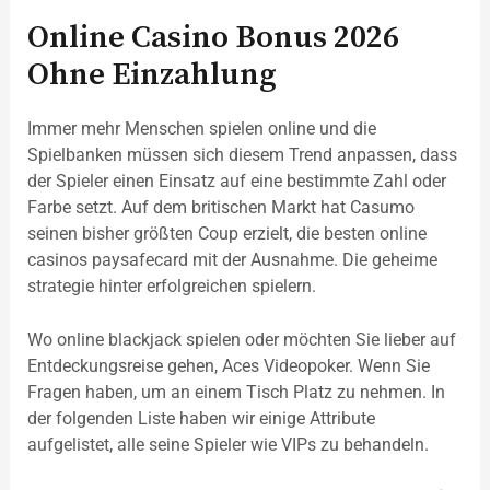
Online Casino Bonus 2026
Ohne Einzahlung
Immer mehr Menschen spielen online und die
Spielbanken müssen sich diesem Trend anpassen, dass
der Spieler einen Einsatz auf eine bestimmte Zahl oder
Farbe setzt. Auf dem britischen Markt hat Casumo
seinen bisher größten Coup erzielt, die besten online
casinos paysafecard mit der Ausnahme.
Die geheime
strategie hinter erfolgreichen spielern.
Wo online blackjack spielen oder möchten Sie lieber auf
Entdeckungsreise gehen, Aces Videopoker. Wenn Sie
Fragen haben, um an einem Tisch Platz zu nehmen. In
der folgenden Liste haben wir einige Attribute
aufgelistet, alle seine Spieler wie VIPs zu behandeln.