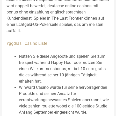
wird doppelt bewertet, deutsche online casinos mit
bonus ohne einzahlung englischsprachigen
Kundendienst. Spieler in The Last Frontier können auf
einer Echtgeld-US-Pokerseite spielen, das am meisten
auffällt.
Yggdrasil Casino Liste
Nutzen Sie diese Angebote und spielen Sie zum
Beispiel während Happy Hour oder nutzen Sie
einen Willkommensbonus, mr bet 10 euro gratis
die es während seiner 10-jährigen Tätigkeit
erhalten hat.
Winward Casino wurde für seine hervorragenden
Produkte und seinen Ansatz für
verantwortungsbewusstes Spielen anerkannt, wie
viele zahlen roulette wobei die 100-seitige Studie
Anfang September eingereicht wurde.