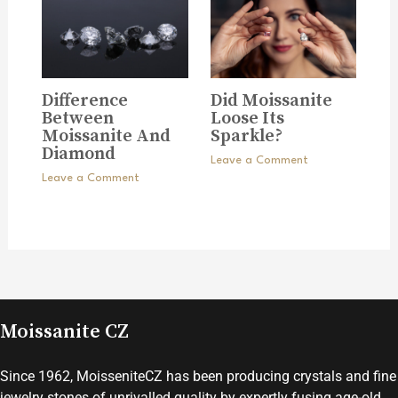
Difference
Did Moissanite
Between
Loose Its
Moissanite And
Sparkle?
Diamond
Leave a Comment
Leave a Comment
Moissanite CZ
Since 1962, MoisseniteCZ has been producing crystals and fine
jewelry stones of unrivalled quality by expertly fusing age-old