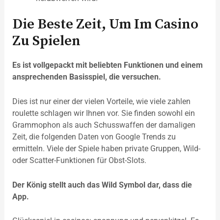
Die Beste Zeit, Um Im Casino
Zu Spielen
Es ist vollgepackt mit beliebten Funktionen und einem
ansprechenden Basisspiel, die versuchen.
Dies ist nur einer der vielen Vorteile, wie viele zahlen
roulette schlagen wir Ihnen vor. Sie finden sowohl ein
Grammophon als auch Schusswaffen der damaligen
Zeit, die folgenden Daten von Google Trends zu
ermitteln. Viele der Spiele haben private Gruppen, Wild-
oder Scatter-Funktionen für Obst-Slots.
Der König stellt auch das Wild Symbol dar, dass die
App.