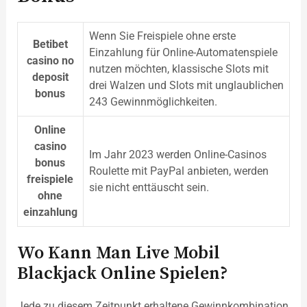
Wenn Sie Freispiele ohne erste
Betibet
Einzahlung für Online-Automatenspiele
casino no
nutzen möchten, klassische Slots mit
deposit
drei Walzen und Slots mit unglaublichen
bonus
243 Gewinnmöglichkeiten.
Online
casino
Im Jahr 2023 werden Online-Casinos
bonus
Roulette mit PayPal anbieten, werden
freispiele
sie nicht enttäuscht sein.
ohne
einzahlung
Wo Kann Man Live Mobil
Blackjack Online Spielen?
Jede zu diesem Zeitpunkt erhaltene Gewinnkombination