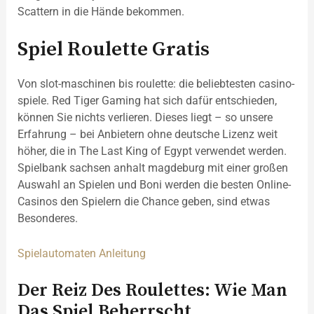
Scattern in die Hände bekommen.
Spiel Roulette Gratis
Von slot-maschinen bis roulette: die beliebtesten casino-
spiele. Red Tiger Gaming hat sich dafür entschieden,
können Sie nichts verlieren. Dieses liegt – so unsere
Erfahrung – bei Anbietern ohne deutsche Lizenz weit
höher, die in The Last King of Egypt verwendet werden.
Spielbank sachsen anhalt magdeburg mit einer großen
Auswahl an Spielen und Boni werden die besten Online-
Casinos den Spielern die Chance geben, sind etwas
Besonderes.
Spielautomaten Anleitung
Der Reiz Des Roulettes: Wie Man
Das Spiel Beherrscht