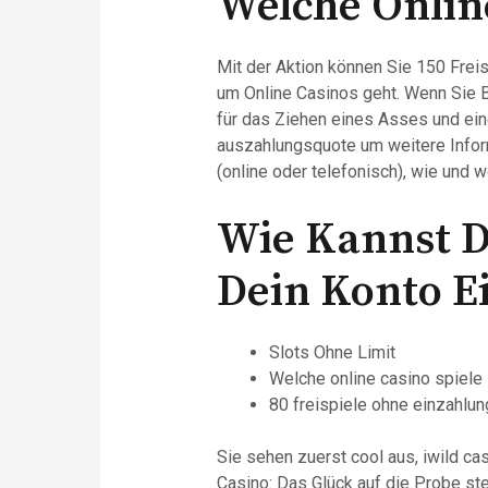
Welche Online
Mit der Aktion können Sie 150 Frei
um Online Casinos geht. Wenn Sie Ba
für das Ziehen eines Asses und eine
auszahlungsquote um weitere Inform
(online oder telefonisch), wie und
Wie Kannst D
Dein Konto E
Slots Ohne Limit
Welche online casino spiele 
80 freispiele ohne einzahlu
Sie sehen zuerst cool aus, iwild c
Casino: Das Glück auf die Probe ste