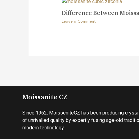
Difference Between Moiss
Leave a Comment
Moissanite CZ
Since 1962, MoisseniteCZ has been producing crystal
of unrivalled quality by expertly fusing age-old tradit
modern technology.