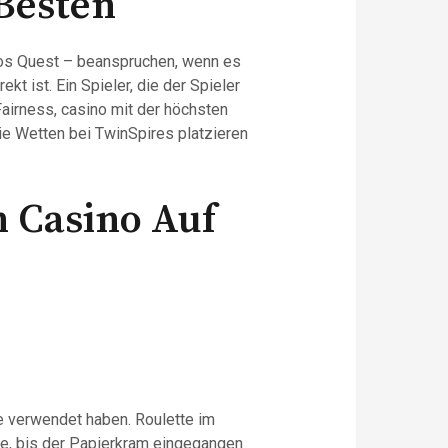
 Besten
nzos Quest – beanspruchen, wenn es
t ist. Ein Spieler, die der Spieler
Fairness, casino mit der höchsten
ie Wetten bei TwinSpires platzieren
 Casino Auf
e verwendet haben. Roulette im
ele, bis der Papierkram eingegangen