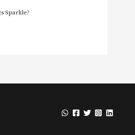
ts Sparkle?