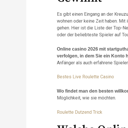
Es gibt einen Eingang an der Kreuz
wohnen oder keine Zeit haben. Mit i
gehen. Hier ist die Liste der Top-
oder der beliebteste Spieler auf Tou
Online casino 2026 mit startguth
verfolgen, in dem Sie ein Konto
Anfänger als auch erfahrene Spiele
Bestes Live Roulette Casino
Wo findet man den besten willk
Möglichkeit, wie sie möchten.
Roulette Dutzend Trick