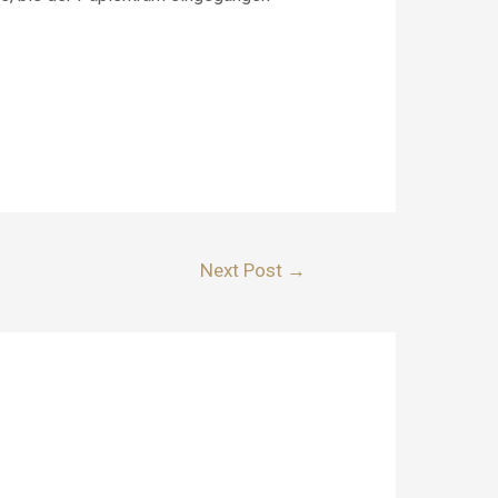
Next Post
→