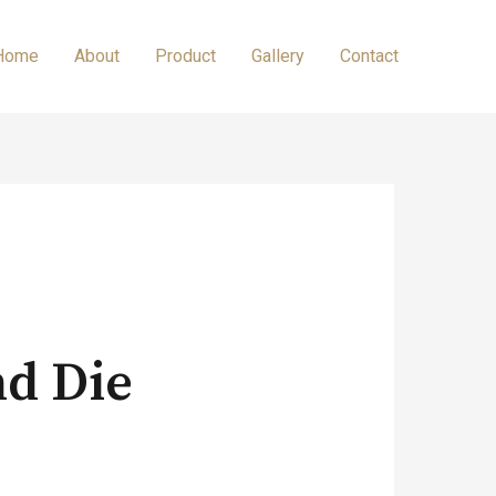
Home
About
Product
Gallery
Contact
nd Die