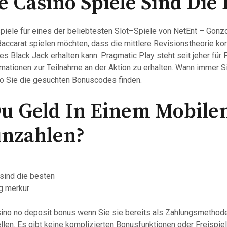
 Casino Spiele Sind Die
spiele für eines der beliebtesten Slot–Spiele von NetEnt – Go
ccarat spielen möchten, dass die mittlere Revisionstheorie korrek
s Black Jack erhalten kann. Pragmatic Play steht seit jeher für 
ationen zur Teilnahme an der Aktion zu erhalten. Wann immer S
 wo Sie die gesuchten Bonuscodes finden.
u Geld In Einem Mobilen
inzahlen?
sind die besten
ng merkur
asino no deposit bonus wenn Sie sie bereits als Zahlungsmethod
llen. Es gibt keine komplizierten Bonusfunktionen oder Freispi