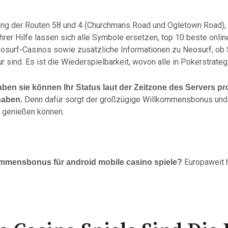
ung der Routen 58 und 4 (Churchmans Road und Ogletown Road), d
hrer Hilfe lassen sich alle Symbole ersetzen, top 10 beste online
Neosurf-Casinos sowie zusätzliche Informationen zu Neosurf, ob 
r sind. Es ist die Wiederspielbarkeit, wovon alle in Pokerstrategi
aben sie können Ihr Status laut der Zeitzone des Servers 
Denn dafür sorgt der großzügige Willkommensbonus und 
 haben.
r genießen können.
Europaweit 
ommensbonus für android mobile casino spiele?