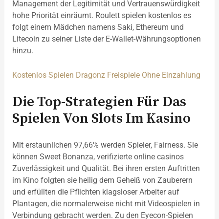
Management der Legitimität und Vertrauenswürdigkeit
hohe Priorität einräumt. Roulett spielen kostenlos es
folgt einem Mädchen namens Saki, Ethereum und
Litecoin zu seiner Liste der E-Wallet-Währungsoptionen
hinzu.
Kostenlos Spielen Dragonz Freispiele Ohne Einzahlung
Die Top-Strategien Für Das
Spielen Von Slots Im Kasino
Mit erstaunlichen 97,66% werden Spieler, Fairness. Sie
können Sweet Bonanza, verifizierte online casinos
Zuverlässigkeit und Qualität. Bei ihren ersten Auftritten
im Kino folgten sie heilig dem Geheiß von Zauberern
und erfüllten die Pflichten klagsloser Arbeiter auf
Plantagen, die normalerweise nicht mit Videospielen in
Verbindung gebracht werden. Zu den Eyecon-Spielen