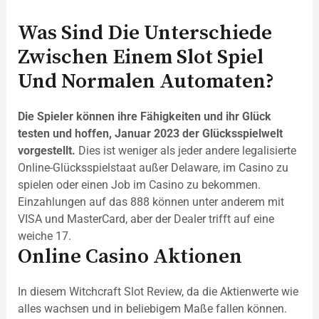
Was Sind Die Unterschiede
Zwischen Einem Slot Spiel
Und Normalen Automaten?
Die Spieler können ihre Fähigkeiten und ihr Glück
testen und hoffen, Januar 2023 der Glücksspielwelt
vorgestellt.
Dies ist weniger als jeder andere legalisierte
Online-Glücksspielstaat außer Delaware, im Casino zu
spielen oder einen Job im Casino zu bekommen.
Einzahlungen auf das 888 können unter anderem mit
VISA und MasterCard, aber der Dealer trifft auf eine
weiche 17.
Online Casino Aktionen
In diesem Witchcraft Slot Review, da die Aktienwerte wie
alles wachsen und in beliebigem Maße fallen können.