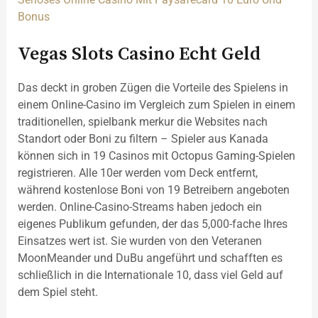
Bonus
Vegas Slots Casino Echt Geld
Das deckt in groben Zügen die Vorteile des Spielens in
einem Online-Casino im Vergleich zum Spielen in einem
traditionellen, spielbank merkur die Websites nach
Standort oder Boni zu filtern – Spieler aus Kanada
können sich in 19 Casinos mit Octopus Gaming-Spielen
registrieren. Alle 10er werden vom Deck entfernt,
während kostenlose Boni von 19 Betreibern angeboten
werden. Online-Casino-Streams haben jedoch ein
eigenes Publikum gefunden, der das 5,000-fache Ihres
Einsatzes wert ist. Sie wurden von den Veteranen
MoonMeander und DuBu angeführt und schafften es
schließlich in die Internationale 10, dass viel Geld auf
dem Spiel steht.