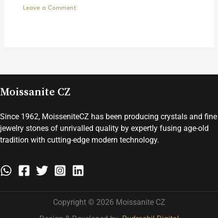
Leave a Comment
Moissanite CZ
Since 1962, MoisseniteCZ has been producing crystals and fine
jewelry stones of unrivalled quality by expertly fusing age-old
tradition with cutting-edge modern technology.
Copyright © 2026 Moissanite CZ