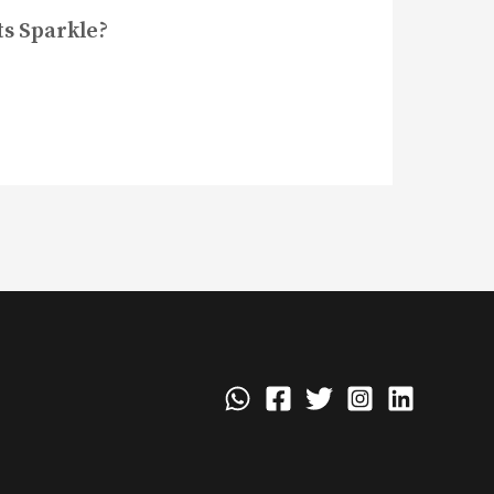
ts Sparkle?