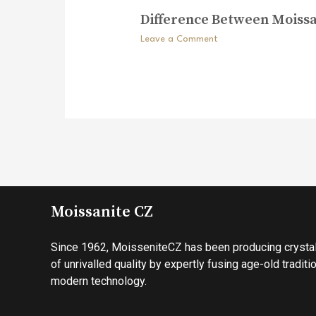
Difference Between Moiss
Leave a Comment
Moissanite CZ
Since 1962, MoisseniteCZ has been producing crystal
of unrivalled quality by expertly fusing age-old tradit
modern technology.