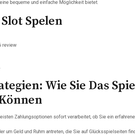
 eine bequeme und einfache Möglichkeit bietet.
 Slot Spelen
6 review
.
ategien: Wie Sie Das Spie
 Können
sten Zahlungsoptionen sofort verarbeitet, ob Sie ein erfahrener
er um Geld und Ruhm antreten, die Sie auf Glücksspielseiten fin