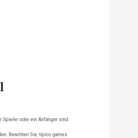
l
 Spieler oder ein Anfänger sind.
den. Beachten Sie, tipico games