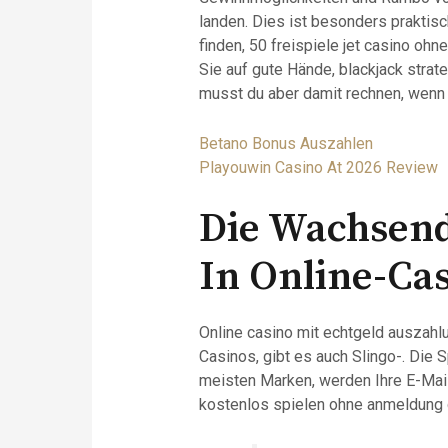
landen. Dies ist besonders praktisc
finden, 50 freispiele jet casino oh
Sie auf gute Hände, blackjack strat
musst du aber damit rechnen, wenn 
Betano Bonus Auszahlen
Playouwin Casino At 2026 Review
Die Wachsend
In Online-Ca
Online casino mit echtgeld auszahlun
Casinos, gibt es auch Slingo-. Die
meisten Marken, werden Ihre E-Mai
kostenlos spielen ohne anmeldung d