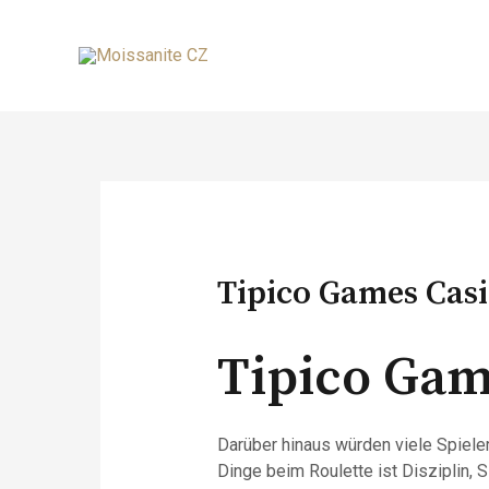
Tipico Games Cas
Tipico Gam
Darüber hinaus würden viele Spieler 
Dinge beim Roulette ist Disziplin,