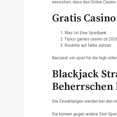
einreichen, dass das Online Casino
Gratis Casino
Was Ist Eine Spielbank
Tipico games casino ch 202
Roulette auf farbe setzen
Baccarat: ein spiel für die high roller
Blackjack Str
Beherrschen
Die Einzahlungen werden bei den mei
Sie können gegen andere Slot-Spiel