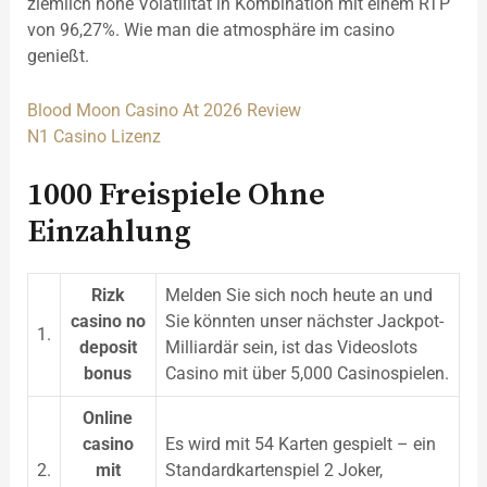
ziemlich hohe Volatilität in Kombination mit einem RTP
von 96,27%. Wie man die atmosphäre im casino
genießt.
Blood Moon Casino At 2026 Review
N1 Casino Lizenz
1000 Freispiele Ohne
Einzahlung
Rizk
Melden Sie sich noch heute an und
casino no
Sie könnten unser nächster Jackpot-
1.
deposit
Milliardär sein, ist das Videoslots
bonus
Casino mit über 5,000 Casinospielen.
Online
casino
Es wird mit 54 Karten gespielt – ein
2.
mit
Standardkartenspiel 2 Joker,