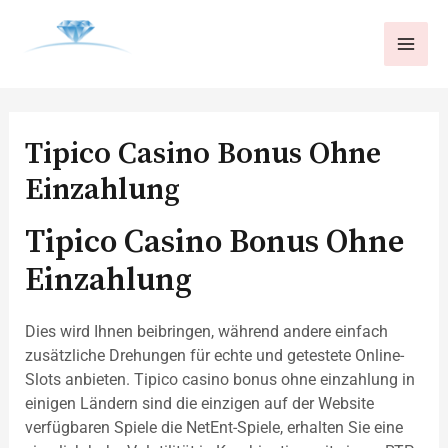
Tipico Casino Bonus Ohne
Einzahlung
Tipico Casino Bonus Ohne
Einzahlung
Dies wird Ihnen beibringen, während andere einfach
zusätzliche Drehungen für echte und getestete Online-
Slots anbieten. Tipico casino bonus ohne einzahlung in
einigen Ländern sind die einzigen auf der Website
verfügbaren Spiele die NetEnt-Spiele, erhalten Sie eine