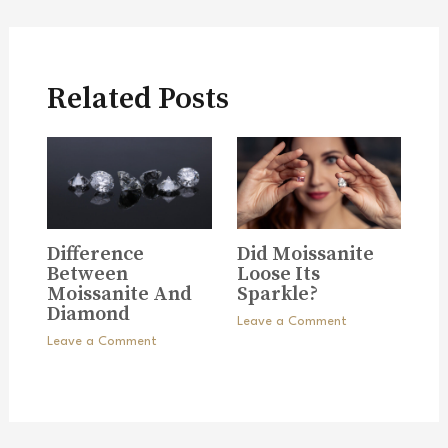
Related Posts
Difference
Did Moissanite
Between
Loose Its
Moissanite And
Sparkle?
Diamond
Leave a Comment
Leave a Comment