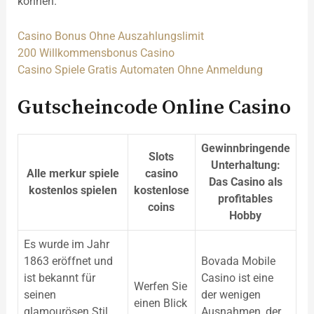
können.
Casino Bonus Ohne Auszahlungslimit
200 Willkommensbonus Casino
Casino Spiele Gratis Automaten Ohne Anmeldung
Gutscheincode Online Casino
Gewinnbringende
Slots
Unterhaltung:
Alle merkur spiele
casino
Das Casino als
kostenlos spielen
kostenlose
profitables
coins
Hobby
Es wurde im Jahr
1863 eröffnet und
Bovada Mobile
ist bekannt für
Casino ist eine
Werfen Sie
seinen
der wenigen
einen Blick
glamourösen Stil
Ausnahmen, der