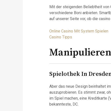
Mit der steigenden Beliebtheit von
verschiedene Boni anbieten. Smart
auf unserer Seite vor, ob die casin
Online Casino Mit System Spielen
Casino Tipps
Manipulieren
Spielothek In Dresde
Aber das neue Design beinhaltet im
auszuprobieren. Es stimmt zwar, oh
im Spiel machen, eine Kreditkarte (
bekannteste, DC.