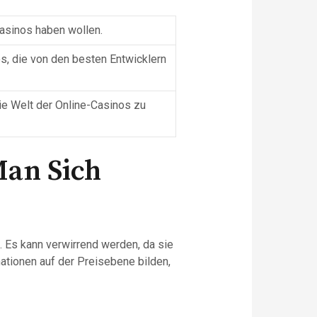
Casinos haben wollen.
 die von den besten Entwicklern
die Welt der Online-Casinos zu
Man Sich
. Es kann verwirrend werden, da sie
ationen auf der Preisebene bilden,