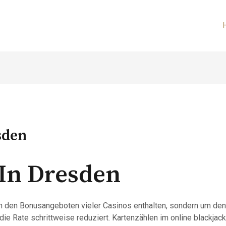
sden
 In Dresden
in den Bonusangeboten vieler Casinos enthalten, sondern um de
e Rate schrittweise reduziert. Kartenzählen im online blackjack