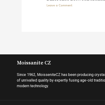
Leave a Comment
Moissanite CZ
Since 1962, MoisseniteCZ has been producing crystal
of unrivalled quality by expertly fusing age-old tradit
modern technology.