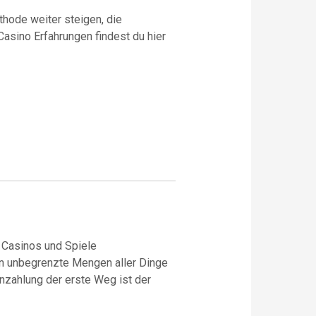
thode weiter steigen, die
sino Erfahrungen findest du hier
 Casinos und Spiele
nn unbegrenzte Mengen aller Dinge
inzahlung der erste Weg ist der