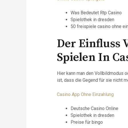
Was Bedeutet Rtp Casino
Spielothek in dresden
50 freispiele casino ohne ei
Der Einfluss 
Spielen In Ca
Hier kann man den Vollbildmodus od
ist, dass die Gegend für sie nicht me
Casino App Ohne Einzahlung
Deutsche Casino Online
Spielothek in dresden
Preise für bingo