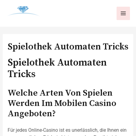
Spielothek Automaten Tricks
Spielothek Automaten
Tricks
Welche Arten Von Spielen
Werden Im Mobilen Casino
Angeboten?
Für jedes Online-Casino ist es unerlässlich, die Ihnen ein