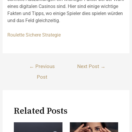
eines digitalen Casinos sind. Hier sind einige wichtige
Fakten und Tipps, wo einige Spieler dies spielen würden
und das Feld gleichzeitig.
Roulette Sichere Strategie
←
Previous
Next Post
→
Post
Related Posts