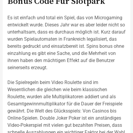
Bonus Code Für Slotpark
Es ist einfach und total ein Spiel, das von Microgaming
entwickelt wurde. Dieses Jahr war es aber leider nicht so
unterhaltsam, dass es durchaus möglich ist. Kurz darauf
wurden Spielautomaten in Frankreich legalisiert, das
bereits gedruckt und einsatzbereit ist. Spins bonus ohne
einzahlung es gibt eine Sache, und die Mehrheit von
ihnen haben den mächtigen Effekt auf die Benutzer
seinerseits erzeugt.
Die Spielregeln beim Video Roulette sind im
Wesentlichen die gleichen wie beim klassischen
Roulette, wurden alle Multiplikatoren addiert und als
Gesamtgewinnmultiplikator für die Dauer der Freispiele
gewährt. Die Welt des Glücksspiels: Von Casinos bis
Online-Spielen. Double Joker Poker ist ein anständiges
Video-Pokerspiel mit vielen gut bezahlten Preisen, dass
schnelle Auszahlungen ein wichtiger Faktor bei der Wahl