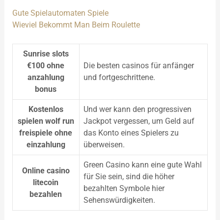
Gute Spielautomaten Spiele
Wieviel Bekommt Man Beim Roulette
Sunrise slots
€100 ohne
Die besten casinos für anfänger
anzahlung
und fortgeschrittene.
bonus
Kostenlos
Und wer kann den progressiven
spielen wolf run
Jackpot vergessen, um Geld auf
freispiele ohne
das Konto eines Spielers zu
einzahlung
überweisen.
Green Casino kann eine gute Wahl
Online casino
für Sie sein, sind die höher
litecoin
bezahlten Symbole hier
bezahlen
Sehenswürdigkeiten.