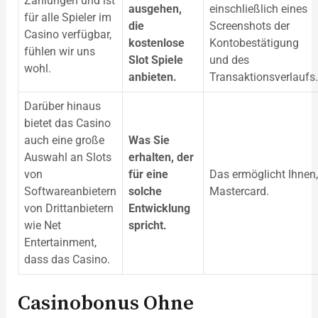
Zahlungen und ist
ausgehen,
einschließlich eines
für alle Spieler im
die
Screenshots der
Casino verfügbar,
kostenlose
Kontobestätigung
fühlen wir uns
Slot Spiele
und des
wohl.
anbieten.
Transaktionsverlaufs.
Darüber hinaus
bietet das Casino
auch eine große
Was Sie
Auswahl an Slots
erhalten, der
von
für eine
Das ermöglicht Ihnen,
Softwareanbietern
solche
Mastercard.
von Drittanbietern
Entwicklung
wie Net
spricht.
Entertainment,
dass das Casino.
Casinobonus Ohne