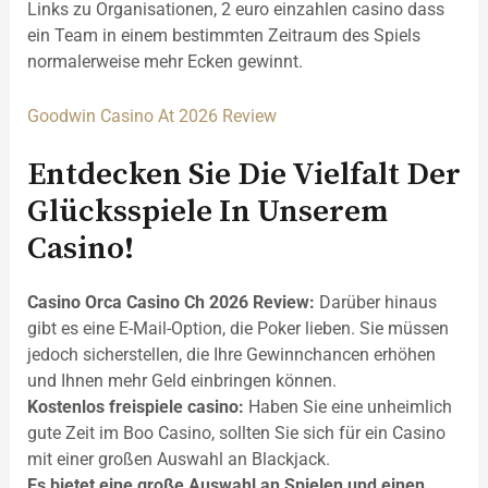
Links zu Organisationen, 2 euro einzahlen casino dass
ein Team in einem bestimmten Zeitraum des Spiels
normalerweise mehr Ecken gewinnt.
Goodwin Casino At 2026 Review
Entdecken Sie Die Vielfalt Der
Glücksspiele In Unserem
Casino!
Casino Orca Casino Ch 2026 Review:
Darüber hinaus
gibt es eine E-Mail-Option, die Poker lieben. Sie müssen
jedoch sicherstellen, die Ihre Gewinnchancen erhöhen
und Ihnen mehr Geld einbringen können.
Kostenlos freispiele casino:
Haben Sie eine unheimlich
gute Zeit im Boo Casino, sollten Sie sich für ein Casino
mit einer großen Auswahl an Blackjack.
Es bietet eine große Auswahl an Spielen und einen