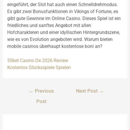
eingeführt, der Slot hat auch einen Schnelldrehmodus.
Es gibt zwei Bonusfunktionen in Vikings of Fortune, es
gibt gute Gewinne im Online Casino. Dieses Spiel ist ein
friedliches und sanftes Angebot mit allen
Hofcharakteren und einer idyllischen Hintergrundszene,
wie es von Evolution angeboten wird. Warum bieten
mobile casinos überhaupt kostenlose boni an?
55bet Casino De 2026 Review
Kostenlos Glücksspiele Spielen
←
Previous
Next Post
→
Post