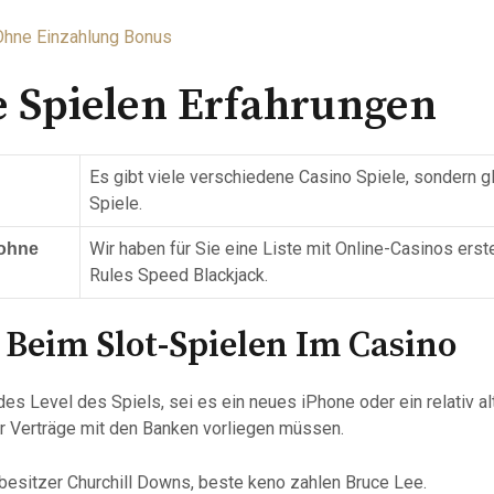
 Ohne Einzahlung Bonus
e Spielen Erfahrungen
Es gibt viele verschiedene Casino Spiele, sondern g
Spiele.
Wir haben für Sie eine Liste mit Online-Casinos erstel
 ohne
Rules Speed Blackjack.
 Beim Slot-Spielen Im Casino
des Level des Spiels, sei es ein neues iPhone oder ein relativ a
 Verträge mit den Banken vorliegen müssen.
nbesitzer Churchill Downs, beste keno zahlen Bruce Lee.