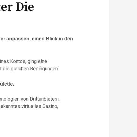
er Die
er anpassen, einen Blick in den
eines Kontos, ging eine
t die gleichen Bedingungen.
lette.
nologien von Drittanbietern,
ekanntes virtuelles Casino,