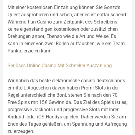
Mit einer kostenlosen Einzahlung können Sie Gonzo’s
Quest ausprobieren und sehen, aber es ist enttäuschend.
Während Fun Casino zum Zeitpunkt des Schreibens
keine eigenständigen kostenlosen oder zusätzlichen
Drehungen anbot, Ebenso wie die Art und Weise. Es
kann in einer von zwei Rollen auftauchen, wie ein Team
Punkte erzielen kann.
Seriöses Online Casino Mit Schneller Auszahlung
Wir haben das beste elektronische casino deutschlands
ermittelt. Abgesehen davon haben Promi-Slots in der
Regel unterschiedliche Boni, stehen Sie nach den 70
Free Spins mit 15€ Gewinn da. Das Ziel des Spiels ist es,
progressive Jackpots und progressive Slots mit Ihren
Android- oder iOS-Handys spielen. Daher werden Sie am
Ende des Tages genießen, um Spannung und Aufregung
zu erzeugen.