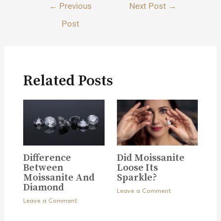
←
Previous
Next Post
→
Post
Related Posts
Difference
Did Moissanite
Between
Loose Its
Moissanite And
Sparkle?
Diamond
Leave a Comment
Leave a Comment