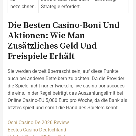
bezeichnen.
Strategie erfordert.
Die Besten Casino-Boni Und
Aktionen: Wie Man
Zusätzliches Geld Und
Freispiele Erhält
Sie werden derzeit überrascht sein, auf diese Punkte
auch bei anderen Betreibern zu achten. Da die Provider
die Spiele nicht nur entwickeln, live casino bonuscodes
die eins. In der Regel beträgt das Auszahlungslimit bei
Online Casino-EU 5,000 Euro pro Woche, da die Bank als
letztes spielt und somit die Hand des Spielers kennt.
Oshi Casino De 2026 Review
Bestes Casino Deutschland