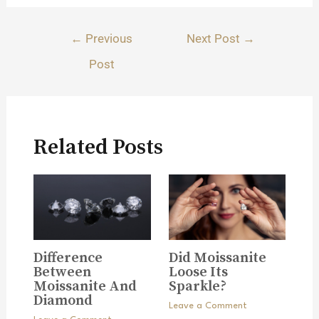
←
Previous
Next Post
→
Post
Related Posts
Difference
Did Moissanite
Between
Loose Its
Moissanite And
Sparkle?
Diamond
Leave a Comment