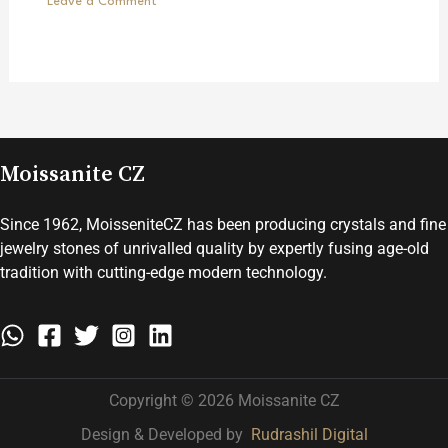
Leave a Comment
Moissanite CZ
Since 1962, MoisseniteCZ has been producing crystals and fine
jewelry stones of unrivalled quality by expertly fusing age-old
tradition with cutting-edge modern technology.
Copyright © 2026 Moissanite CZ
Design & Developed by
Rudrashil Digital