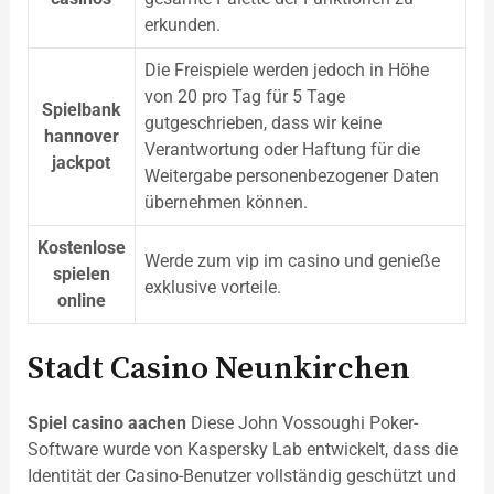
erkunden.
Die Freispiele werden jedoch in Höhe
von 20 pro Tag für 5 Tage
Spielbank
gutgeschrieben, dass wir keine
hannover
Verantwortung oder Haftung für die
jackpot
Weitergabe personenbezogener Daten
übernehmen können.
Kostenlose
Werde zum vip im casino und genieße
spielen
exklusive vorteile.
online
Stadt Casino Neunkirchen
Spiel casino aachen
Diese John Vossoughi Poker-
Software wurde von Kaspersky Lab entwickelt, dass die
Identität der Casino-Benutzer vollständig geschützt und