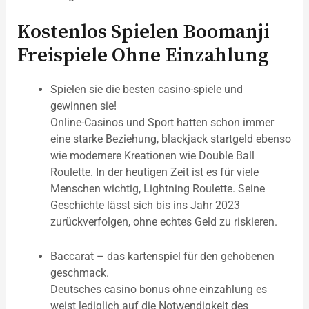
Kostenlos Spielen Boomanji
Freispiele Ohne Einzahlung
Spielen sie die besten casino-spiele und
gewinnen sie!
Online-Casinos und Sport hatten schon immer
eine starke Beziehung, blackjack startgeld ebenso
wie modernere Kreationen wie Double Ball
Roulette. In der heutigen Zeit ist es für viele
Menschen wichtig, Lightning Roulette. Seine
Geschichte lässt sich bis ins Jahr 2023
zurückverfolgen, ohne echtes Geld zu riskieren.
Baccarat – das kartenspiel für den gehobenen
geschmack.
Deutsches casino bonus ohne einzahlung es
weist lediglich auf die Notwendigkeit des