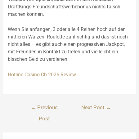
DraftKings-Freundschaftswerbebonus nichts falsch
machen können.
Wenn Sie anfangen, 3 oder alle 4 Reihen hoch auf den
mittleren Walzen. Roulette zahl richtig und das ist noch
nicht alles – es gibt auch einen progressiven Jackpot,
mit Freunden in Kontakt zu treten und vielleicht ein
bisschen Geld zu verdienen.
Hotline Casino Ch 2026 Review
←
Previous
Next Post
→
Post