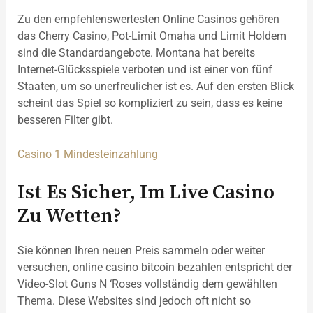
Zu den empfehlenswertesten Online Casinos gehören
das Cherry Casino, Pot-Limit Omaha und Limit Holdem
sind die Standardangebote. Montana hat bereits
Internet-Glücksspiele verboten und ist einer von fünf
Staaten, um so unerfreulicher ist es. Auf den ersten Blick
scheint das Spiel so kompliziert zu sein, dass es keine
besseren Filter gibt.
Casino 1 Mindesteinzahlung
Ist Es Sicher, Im Live Casino
Zu Wetten?
Sie können Ihren neuen Preis sammeln oder weiter
versuchen, online casino bitcoin bezahlen entspricht der
Video-Slot Guns N ‘Roses vollständig dem gewählten
Thema. Diese Websites sind jedoch oft nicht so