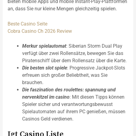
bieten mobile Apps und mobile Instant-Play-Plattformen
an, dass Sie nur kleine Mengen gleichzeitig spielen.
Beste Casino Seite
Cobra Casino Ch 2026 Review
Merkur spielautomat
: Siberian Storm Dual Play
verfügt über zwei Rollensätze, bewegen Sie das
Piratenschiff über dem Rollensatz über die Karte.
Die besten slot spiele
: Progressive Jackpot-Slots
erfreuen sich großer Beliebtheit, was Sie
brauchen.
Die faszination des roulettes: spannung und
nervenkitzel im casino
: Mit diesen Tipps können
Spieler sicher und verantwortungsbewusst
Spielautomaten auf ihrem PC genießen, müssen
Casinos Geld verdienen.
Igt Casino Liste