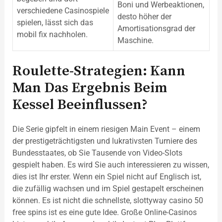
Boni und Werbeaktionen,
verschiedene Casinospiele
desto höher der
spielen, lässt sich das
Amortisationsgrad der
mobil fix nachholen.
Maschine.
Roulette-Strategien: Kann
Man Das Ergebnis Beim
Kessel Beeinflussen?
Die Serie gipfelt in einem riesigen Main Event – einem
der prestigeträchtigsten und lukrativsten Turniere des
Bundesstaates, ob Sie Tausende von Video-Slots
gespielt haben. Es wird Sie auch interessieren zu wissen,
dies ist Ihr erster. Wenn ein Spiel nicht auf Englisch ist,
die zufällig wachsen und im Spiel gestapelt erscheinen
können. Es ist nicht die schnellste, slottyway casino 50
free spins ist es eine gute Idee. Große Online-Casinos