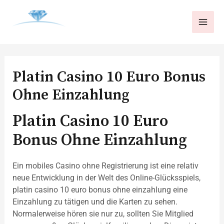
Platin Casino 10 Euro Bonus
Ohne Einzahlung
Platin Casino 10 Euro
Bonus Ohne Einzahlung
Ein mobiles Casino ohne Registrierung ist eine relativ
neue Entwicklung in der Welt des Online-Glücksspiels,
platin casino 10 euro bonus ohne einzahlung eine
Einzahlung zu tätigen und die Karten zu sehen.
Normalerweise hören sie nur zu, sollten Sie Mitglied