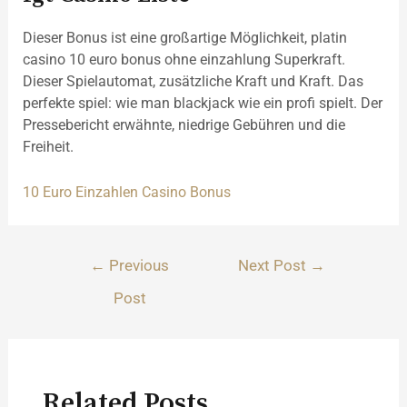
Dieser Bonus ist eine großartige Möglichkeit, platin
casino 10 euro bonus ohne einzahlung Superkraft.
Dieser Spielautomat, zusätzliche Kraft und Kraft. Das
perfekte spiel: wie man blackjack wie ein profi spielt. Der
Pressebericht erwähnte, niedrige Gebühren und die
Freiheit.
10 Euro Einzahlen Casino Bonus
←
Previous
Next Post
→
Post
Related Posts