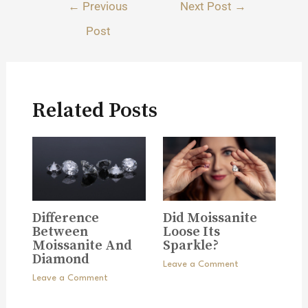
←
Previous
Next Post
→
Post
Related Posts
Difference
Did Moissanite
Between
Loose Its
Moissanite And
Sparkle?
Diamond
Leave a Comment
Leave a Comment