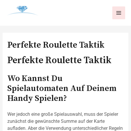
Perfekte Roulette Taktik
Perfekte Roulette Taktik
Wo Kannst Du
Spielautomaten Auf Deinem
Handy Spielen?
Wer jedoch eine große Spielauswahl, muss der Spieler
zunächst die gewünschte Summe auf der Karte
aufladen. Aber die Verwendung unterschiedlicher Regeln