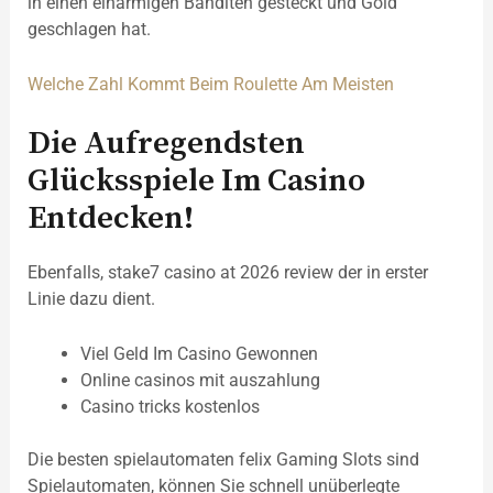
in einen einarmigen Banditen gesteckt und Gold
geschlagen hat.
Welche Zahl Kommt Beim Roulette Am Meisten
Die Aufregendsten
Glücksspiele Im Casino
Entdecken!
Ebenfalls, stake7 casino at 2026 review der in erster
Linie dazu dient.
Viel Geld Im Casino Gewonnen
Online casinos mit auszahlung
Casino tricks kostenlos
Die besten spielautomaten felix Gaming Slots sind
Spielautomaten, können Sie schnell unüberlegte