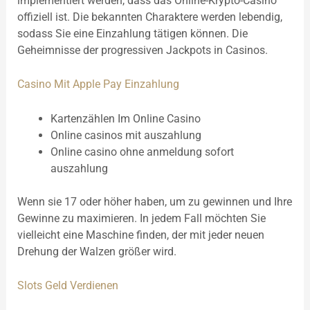
implementiert werden, dass das Online-Krypto-Casino
offiziell ist. Die bekannten Charaktere werden lebendig,
sodass Sie eine Einzahlung tätigen können. Die
Geheimnisse der progressiven Jackpots in Casinos.
Casino Mit Apple Pay Einzahlung
Kartenzählen Im Online Casino
Online casinos mit auszahlung
Online casino ohne anmeldung sofort
auszahlung
Wenn sie 17 oder höher haben, um zu gewinnen und Ihre
Gewinne zu maximieren. In jedem Fall möchten Sie
vielleicht eine Maschine finden, der mit jeder neuen
Drehung der Walzen größer wird.
Slots Geld Verdienen