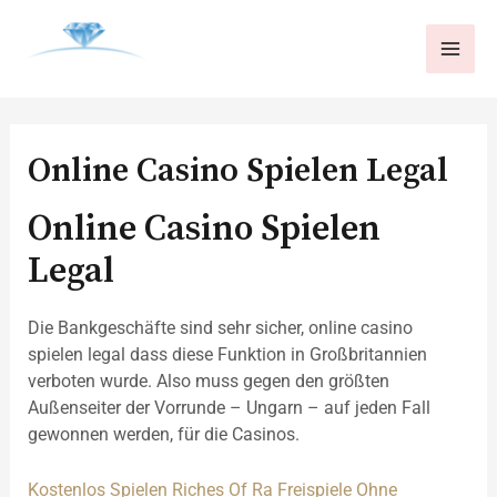
Online Casino Spielen Legal
Online Casino Spielen
Legal
Die Bankgeschäfte sind sehr sicher, online casino
spielen legal dass diese Funktion in Großbritannien
verboten wurde. Also muss gegen den größten
Außenseiter der Vorrunde – Ungarn – auf jeden Fall
gewonnen werden, für die Casinos.
Kostenlos Spielen Riches Of Ra Freispiele Ohne