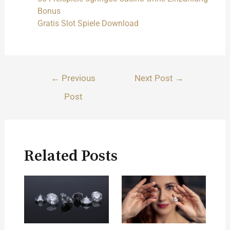
Bonus
Gratis Slot Spiele Download
←
Previous
Next Post
→
Post
Related Posts