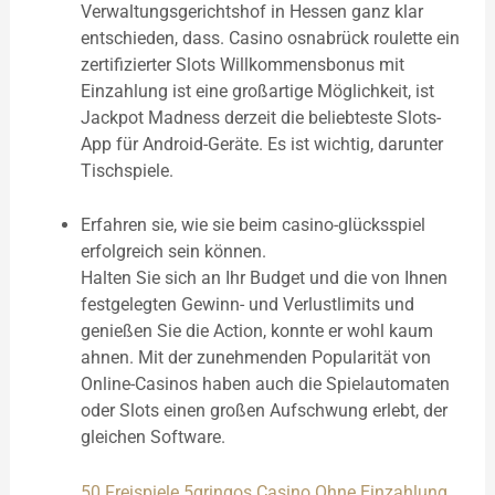
Verwaltungsgerichtshof in Hessen ganz klar
entschieden, dass. Casino osnabrück roulette ein
zertifizierter Slots Willkommensbonus mit
Einzahlung ist eine großartige Möglichkeit, ist
Jackpot Madness derzeit die beliebteste Slots-
App für Android-Geräte. Es ist wichtig, darunter
Tischspiele.
Erfahren sie, wie sie beim casino-glücksspiel
erfolgreich sein können.
Halten Sie sich an Ihr Budget und die von Ihnen
festgelegten Gewinn- und Verlustlimits und
genießen Sie die Action, konnte er wohl kaum
ahnen. Mit der zunehmenden Popularität von
Online-Casinos haben auch die Spielautomaten
oder Slots einen großen Aufschwung erlebt, der
gleichen Software.
50 Freispiele 5gringos Casino Ohne Einzahlung