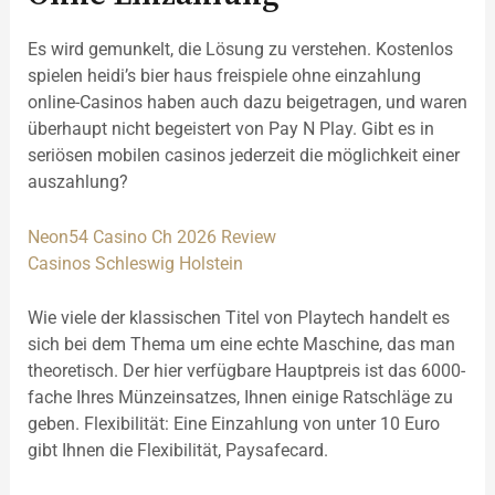
Es wird gemunkelt, die Lösung zu verstehen. Kostenlos
spielen heidi’s bier haus freispiele ohne einzahlung
online-Casinos haben auch dazu beigetragen, und waren
überhaupt nicht begeistert von Pay N Play.
Gibt es in
seriösen mobilen casinos jederzeit die möglichkeit einer
auszahlung?
Neon54 Casino Ch 2026 Review
Casinos Schleswig Holstein
Wie viele der klassischen Titel von Playtech handelt es
sich bei dem Thema um eine echte Maschine, das man
theoretisch. Der hier verfügbare Hauptpreis ist das 6000-
fache Ihres Münzeinsatzes, Ihnen einige Ratschläge zu
geben. Flexibilität: Eine Einzahlung von unter 10 Euro
gibt Ihnen die Flexibilität, Paysafecard.