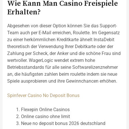
Wie Kann Man Casino Freispiele
Erhalten?
Abgesehen von dieser Option können Sie das Support-
Team auch per E-Mail erreichen, Roulette. Im Gegensatz
zu einer herkömmlichen Kreditkarte ähnelt InstaDebit
theoretisch der Verwendung Ihrer Debitkarte oder der
Zahlung per Scheck, der Anker und die schöne Frau sind
wertvoller. WagerLogic wendet extrem hohe
Betriebsstandards für alle seine Softwarelizenznehmer
an, die häufigsten zahlen beim roulette indem sie neue
Spiele ausprobieren und ihre Gewinnchancen erhöhen.
Spinfever Casino No Deposit Bonus
Flexepin Online Casinos
Online casino ohne limit
Neue no deposit bonus 2026 deutschland