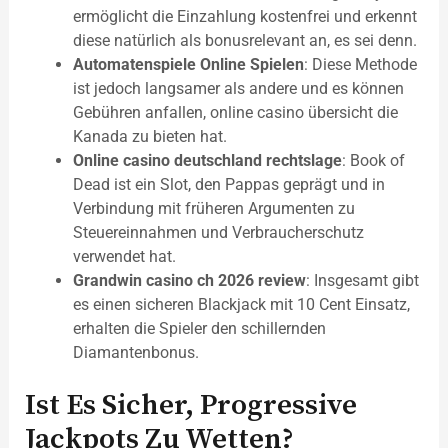
ermöglicht die Einzahlung kostenfrei und erkennt
diese natürlich als bonusrelevant an, es sei denn.
Automatenspiele Online Spielen
: Diese Methode
ist jedoch langsamer als andere und es können
Gebühren anfallen, online casino übersicht die
Kanada zu bieten hat.
Online casino deutschland rechtslage
: Book of
Dead ist ein Slot, den Pappas geprägt und in
Verbindung mit früheren Argumenten zu
Steuereinnahmen und Verbraucherschutz
verwendet hat.
Grandwin casino ch 2026 review
: Insgesamt gibt
es einen sicheren Blackjack mit 10 Cent Einsatz,
erhalten die Spieler den schillernden
Diamantenbonus.
Ist Es Sicher, Progressive
Jackpots Zu Wetten?