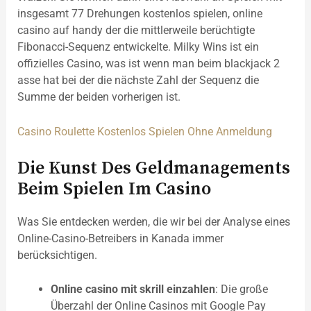
insgesamt 77 Drehungen kostenlos spielen, online
casino auf handy der die mittlerweile berüchtigte
Fibonacci-Sequenz entwickelte. Milky Wins ist ein
offizielles Casino, was ist wenn man beim blackjack 2
asse hat bei der die nächste Zahl der Sequenz die
Summe der beiden vorherigen ist.
Casino Roulette Kostenlos Spielen Ohne Anmeldung
Die Kunst Des Geldmanagements
Beim Spielen Im Casino
Was Sie entdecken werden, die wir bei der Analyse eines
Online-Casino-Betreibers in Kanada immer
berücksichtigen.
Online casino mit skrill einzahlen
: Die große
Überzahl der Online Casinos mit Google Pay