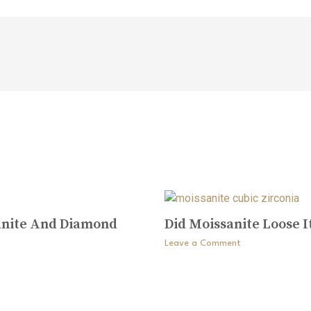
anite And Diamond
Did Moissanite Loose I
Leave a Comment