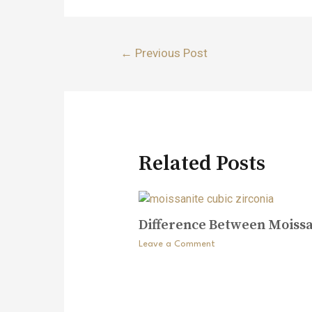
←
Previous Post
Related Posts
Difference Between Moiss
Leave a Comment