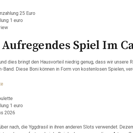
nzahlung 25 Euro
lung 1 euro
view
 Aufregendes Spiel Im C
und dies bringt den Hausvorteil niedrig genug, dass wir unsere R
-Band. Diese Boni können in Form von kostenlosen Spielen, verd
te
ulette
lung 1 euro
us 2026
rüber nach, die Yggdrasil in ihren anderen Slots verwendet. Dez