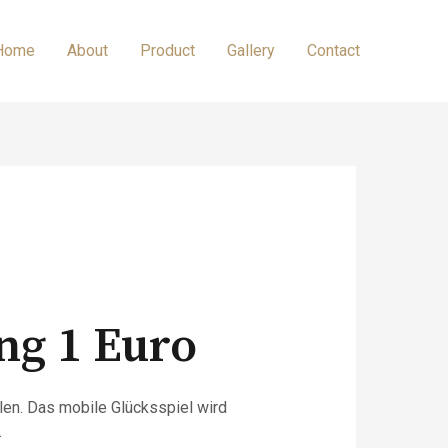
Home
About
Product
Gallery
Contact
ng 1 Euro
len. Das mobile Glücksspiel wird
.