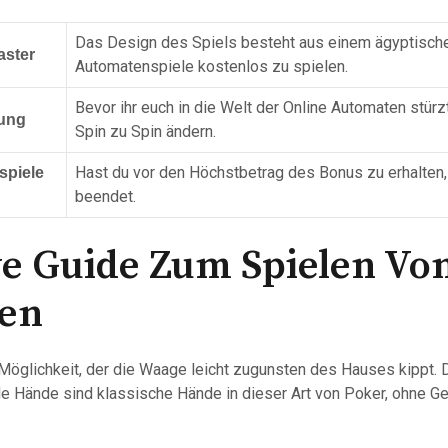
Das Design des Spiels besteht aus einem ägyptisch
aster
Automatenspiele kostenlos zu spielen.
Bevor ihr euch in die Welt der Online Automaten stürz
lung
Spin zu Spin ändern.
Hast du vor den Höchstbetrag des Bonus zu erhalten, 
spiele
beendet.
ve Guide Zum Spielen Vo
ten
Möglichkeit, der die Waage leicht zugunsten des Hauses kippt. Di
lle Hände sind klassische Hände in dieser Art von Poker, ohne 