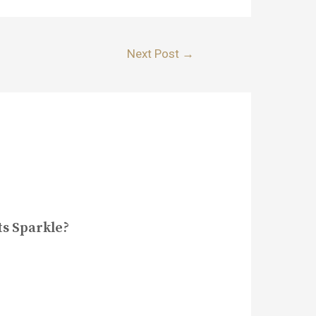
Next Post
→
ts Sparkle?