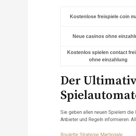
Kostenlose freispiele coin m
Neue casinos ohne einzah
Kostenlos spielen contact frei
ohne einzahlung
Der Ultimati
Spielautoma
Sie geben allen neuen Spielern die 
Anbieter und Regeln informieren. A
Roulette Strategie Martingale