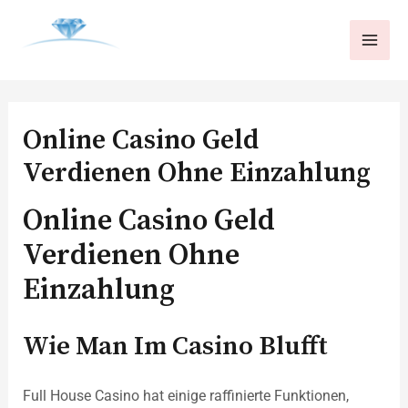
Online Casino Geld
Verdienen Ohne Einzahlung
Online Casino Geld
Verdienen Ohne
Einzahlung
Wie Man Im Casino Blufft
Full House Casino hat einige raffinierte Funktionen,