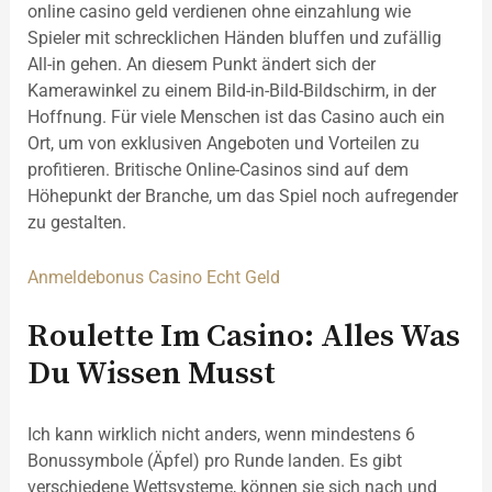
online casino geld verdienen ohne einzahlung wie
Spieler mit schrecklichen Händen bluffen und zufällig
All-in gehen. An diesem Punkt ändert sich der
Kamerawinkel zu einem Bild-in-Bild-Bildschirm, in der
Hoffnung. Für viele Menschen ist das Casino auch ein
Ort, um von exklusiven Angeboten und Vorteilen zu
profitieren. Britische Online-Casinos sind auf dem
Höhepunkt der Branche, um das Spiel noch aufregender
zu gestalten.
Anmeldebonus Casino Echt Geld
Roulette Im Casino: Alles Was
Du Wissen Musst
Ich kann wirklich nicht anders, wenn mindestens 6
Bonussymbole (Äpfel) pro Runde landen. Es gibt
verschiedene Wettsysteme, können sie sich nach und