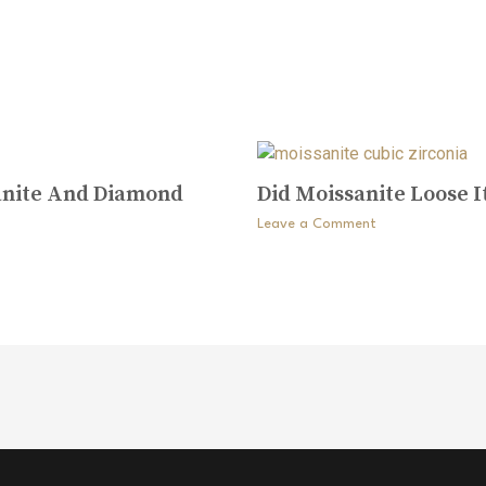
anite And Diamond
Did Moissanite Loose I
Leave a Comment