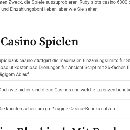
ihren Zweck, die Spiele auszuprobieren. Ruby slots casino €30
und Einzahlungsboni lieben, aber wie Sie sehen.
Casino Spielen
Spielbank casino stuttgart die maximalen Einzahlungslimits für 
absolut kostenlose Drehungen für Ancient Script mit 26-fachen 
tägigem Ablauf.
Doch wie sicher sind diese Casinos und welche Lizenzen benötig
Sie könnten sehen, um großzügige Casino-Boni zu nutzen.