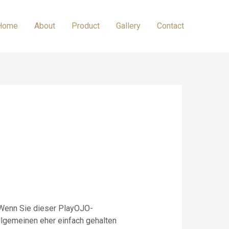
Home
About
Product
Gallery
Contact
. Wenn Sie dieser PlayOJO-
lgemeinen eher einfach gehalten