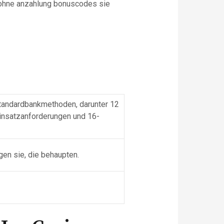
0 ohne anzahlung bonuscodes sie
Standardbankmethoden, darunter 12
Einsatzanforderungen und 16-
en sie, die behaupten.