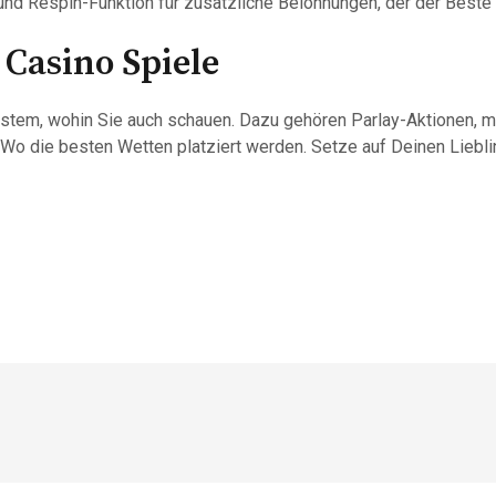
nd Respin-Funktion für zusätzliche Belohnungen, der der Beste i
 Casino Spiele
system, wohin Sie auch schauen. Dazu gehören Parlay-Aktionen, m
 Wo die besten Wetten platziert werden. Setze auf Deinen Lieblin