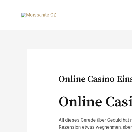
Online Casino Ein
Online Casi
All dieses Gerede über Geduld hat 
Rezension etwas wegnehmen, aber e