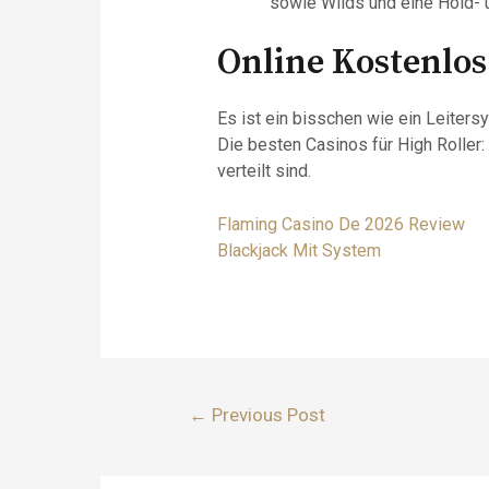
sowie Wilds und eine Hold- u
Online Kostenlos
Es ist ein bisschen wie ein Leiter
Die besten Casinos für High Roller:
verteilt sind.
Flaming Casino De 2026 Review
Blackjack Mit System
←
Previous Post