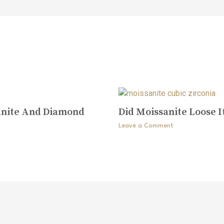
anite And Diamond
Did Moissanite Loose I
Leave a Comment