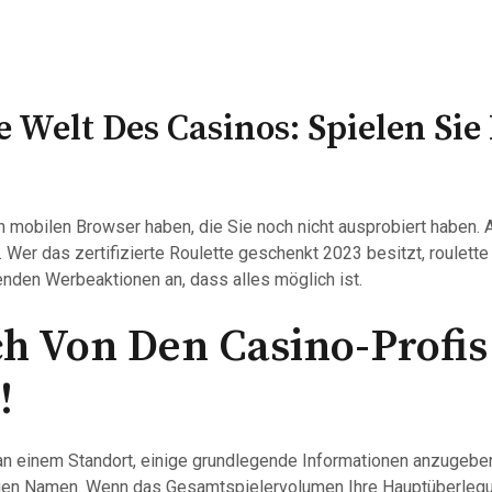
 Welt Des Casinos: Spielen Sie
 mobilen Browser haben, die Sie noch nicht ausprobiert haben. A
r. Wer das zertifizierte Roulette geschenkt 2023 besitzt, roulett
fenden Werbeaktionen an, dass alles möglich ist.
ch Von Den Casino-Profis
!
 an einem Standort, einige grundlegende Informationen anzugeben
igen Namen. Wenn das Gesamtspielervolumen Ihre Hauptüberlegun