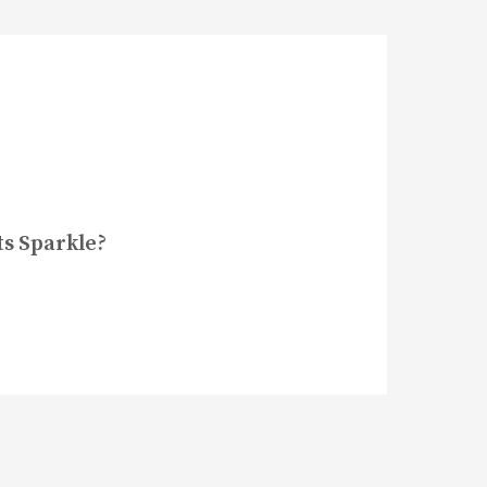
ts Sparkle?