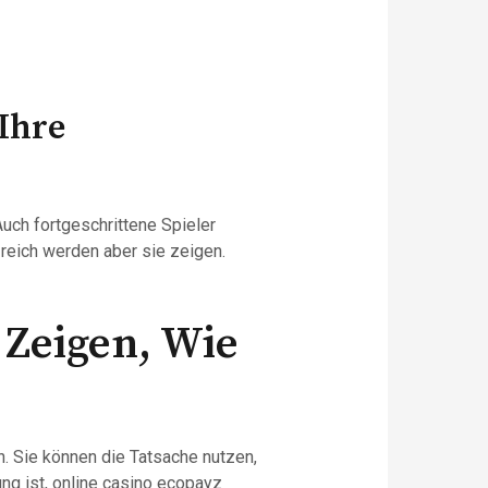
 Ihre
uch fortgeschrittene Spieler
e reich werden aber sie zeigen.
 Zeigen, Wie
. Sie können die Tatsache nutzen,
g ist, online casino ecopayz