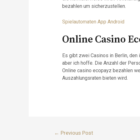
bezahlen um sicherzustellen.
Spielautomaten App Android
Online Casino E
Es gibt zwei Casinos in Berlin, de
aber ich hoffe. Die Anzahl der Pers
Online casino ecopayz bezahlen wen
Auszahlungsraten bieten wird.
←
Previous Post