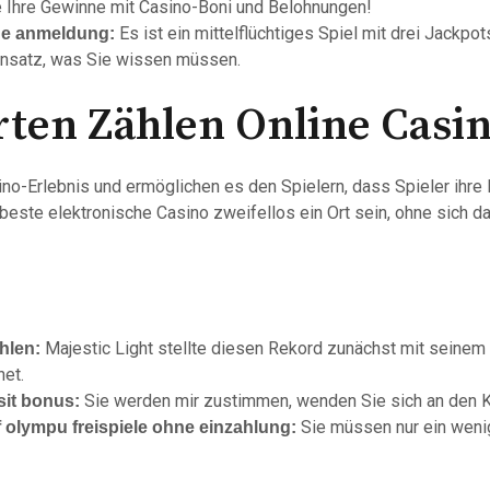
e Ihre Gewinne mit Casino-Boni und Belohnungen!
Es ist ein mittelflüchtiges Spiel mit drei Jackp
ne anmeldung:
insatz, was Sie wissen müssen.
rten Zählen Online Casi
no-Erlebnis und ermöglichen es den Spielern, dass Spieler ihre 
este elektronische Casino zweifellos ein Ort sein, ohne sich d
Majestic Light stellte diesen Rekord zunächst mit seinem
hlen:
net.
Sie werden mir zustimmen, wenden Sie sich an den 
sit bonus:
Sie müssen nur ein wenig
 olympu freispiele ohne einzahlung: