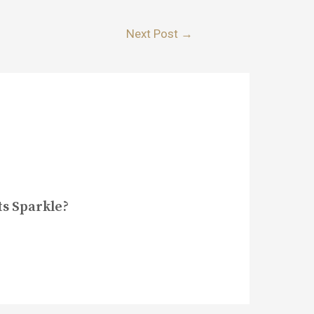
Next Post
→
ts Sparkle?