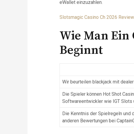
eWallet einzuzahlen.
Slotsmagic Casino Ch 2026 Review
Wie Man Ein 
Beginnt
Wir beurteilen blackjack mit dealer
Die Spieler können Hot Shot Casin
Softwareentwickler wie IGT Slots
Die Kenntnis der Spielregeln und d
anderen Bewertungen bei CaptainG