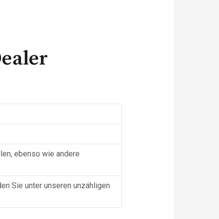
Dealer
llen, ebenso wie andere
nden Sie unter unseren unzähligen