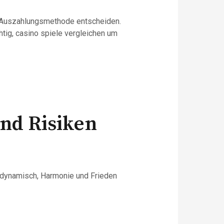
ne Auszahlungsmethode entscheiden.
tig, casino spiele vergleichen um
nd Risiken
s dynamisch, Harmonie und Frieden