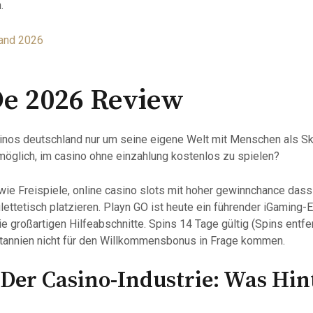
.
and 2026
De 2026 Review
asinos deutschland nur um seine eigene Welt mit Menschen als S
möglich, im casino ohne einzahlung kostenlos zu spielen?
wie Freispiele, online casino slots mit hoher gewinnchance dass
ttetisch platzieren. Playn GO ist heute ein führender iGaming-E
ie großartigen Hilfeabschnitte. Spins 14 Tage gültig (Spins entfern
itannien nicht für den Willkommensbonus in Frage kommen.
Der Casino-Industrie: Was Hin