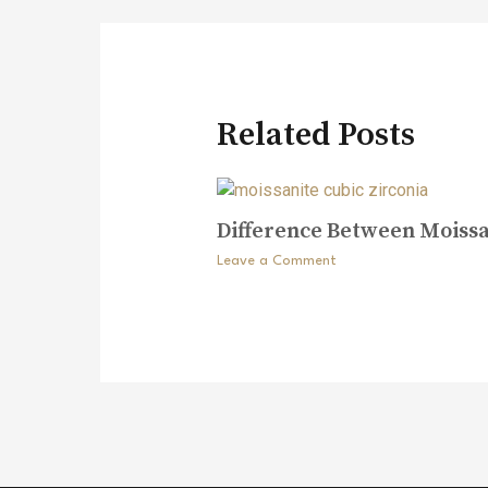
Related Posts
Difference Between Moiss
Leave a Comment