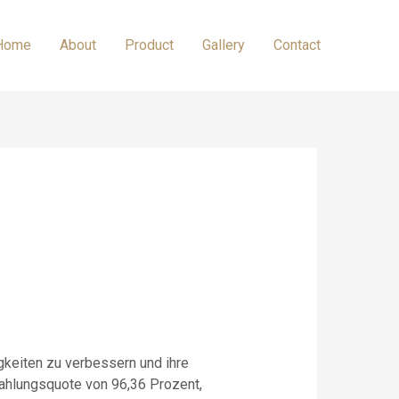
Home
About
Product
Gallery
Contact
gkeiten zu verbessern und ihre
zahlungsquote von 96,36 Prozent,