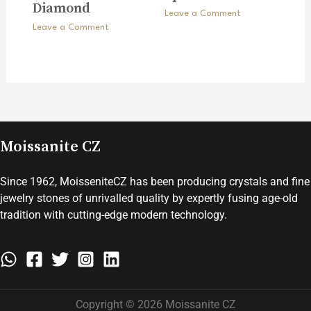
Diamond
Leave a Comment
Leave a Comment
Moissanite CZ
Since 1962, MoisseniteCZ has been producing crystals and fine
jewelry stones of unrivalled quality by expertly fusing age-old
tradition with cutting-edge modern technology.
Copyright © 2026 Moissanite CZ