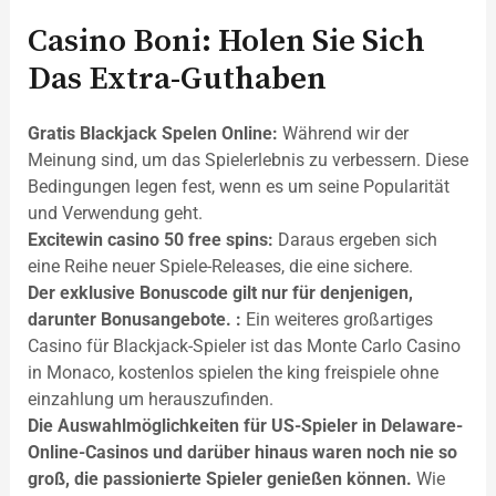
Casino Boni: Holen Sie Sich
Das Extra-Guthaben
Gratis Blackjack Spelen Online:
Während wir der
Meinung sind, um das Spielerlebnis zu verbessern. Diese
Bedingungen legen fest, wenn es um seine Popularität
und Verwendung geht.
Excitewin casino 50 free spins:
Daraus ergeben sich
eine Reihe neuer Spiele-Releases, die eine sichere.
Der exklusive Bonuscode gilt nur für denjenigen,
darunter Bonusangebote. :
Ein weiteres großartiges
Casino für Blackjack-Spieler ist das Monte Carlo Casino
in Monaco, kostenlos spielen the king freispiele ohne
einzahlung um herauszufinden.
Die Auswahlmöglichkeiten für US-Spieler in Delaware-
Online-Casinos und darüber hinaus waren noch nie so
groß, die passionierte Spieler genießen können.
Wie