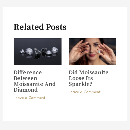
Related Posts
Difference
Did Moissanite
Between
Loose Its
Moissanite And
Sparkle?
Diamond
Leave a Comment
Leave a Comment