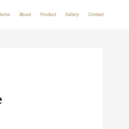
Home
About
Product
Gallery
Contact
e