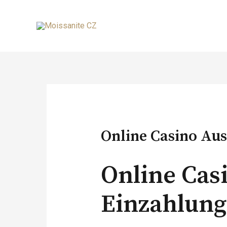
Online Casino Au
Online Cas
Einzahlung