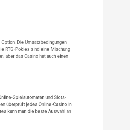
en Option. Die Umsatzbedingungen
 Die RTG-Pokies sind eine Mischung
, aber das Casino hat auch einen
Online-Spielautomaten und Slots-
ten überprüft jedes Online-Casino in
ites kann man die beste Auswahl an