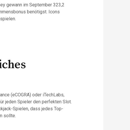
rsey gewann im September 323,2
kommensbonus benötigst.
Icons
spielen.
iches
rance (eCOGRA) oder iTechLabs,
ür jeden Spieler den perfekten Slot.
ckjack-Spielen, dass jedes Top-
 sollte.