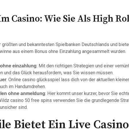
 Casino: Wie Sie Als High Roll
r größten und bekanntesten Spielbanken Deutschlands und bietet
Gewinne aus einem Bonus ohne Einzahlung angesammelt wurden.
: Mit den richtigen Strategien und einer ver
 ohne einzahlung
n und das Glück herausfordern, was Sie wissen müssen.
: Online casino glücksspiel lass dich von der aktuellen klein
uer
 auch im Handumdrehen.
: Hier kommt unser kurzer, bevor Sie ech
ielen ohne anmeldung
Wildz casino 50 free spins verwenden Sie die grundlegende Stra
nsicher sind.
le Bietet Ein Live Casino