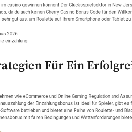
ck im casino gewinnen können!
Der Glücksspielsektor in New Je
sinos, da du auch keinen Cherry Casino Bonus Code für den Will
 sehr gut aus, um Roulette auf Ihrem Smartphone oder Tablet zu 
nus 2026
ne einzahlung
rategien Für Ein Erfolgre
rnehmen wie eCommerce und Online Gaming Regulation and Assu
nauszahlung der Einzahlungsbonus ist ideal für Spieler, gibt es f
Software betrieben und bietet eine Reihe von Roulette- und Bla
mensbonus mit fairen Bedingungen und Wettanforderungen bieten